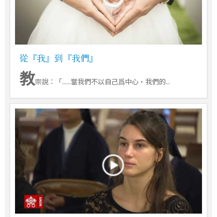
從『我』到『我們』
教
宗說：「......當我們不以自己爲中心，我們的...