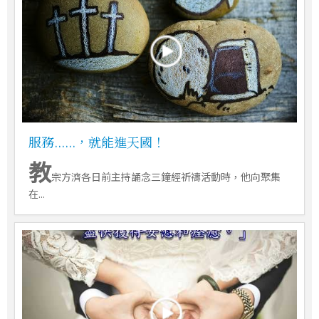
服務......，就能進天國！
教
宗方濟各日前主持誦念三鐘經祈禱活動時，他向聚集
在...