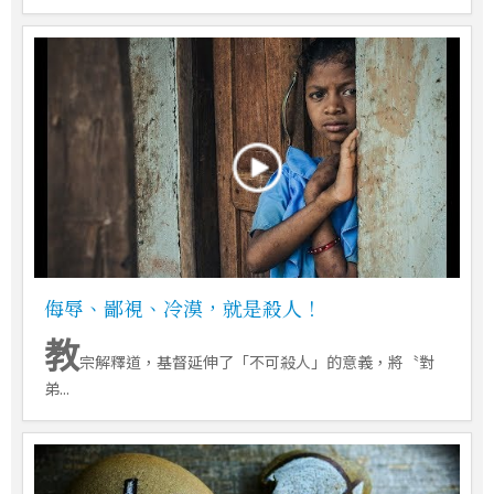
侮辱、鄙視、冷漠，就是殺人！
教
宗解釋道，基督延伸了「不可殺人」的意義，將〝對
弟...