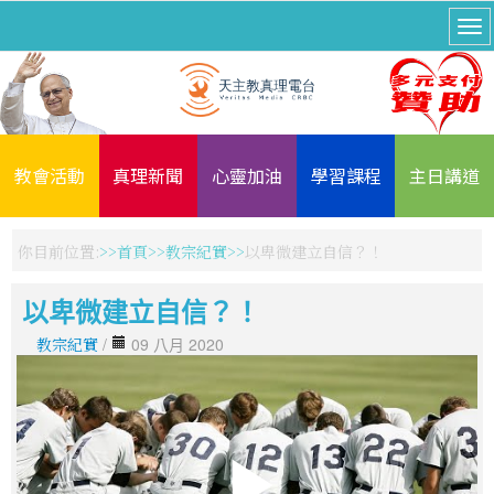
教會活動
真理新聞
心靈加油
學習課程
主日講道
你目前位置:
首頁
教宗紀實
以卑微建立自信？！
以卑微建立自信？！
教宗紀實
/
09 八月 2020