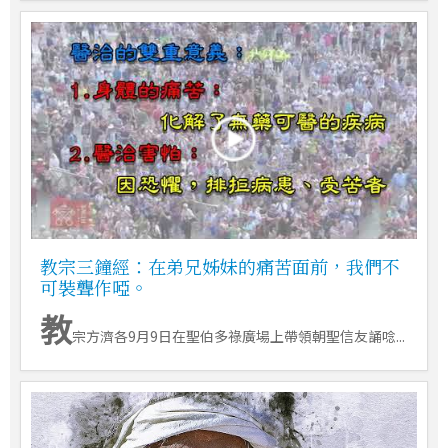
教宗三鐘經：在弟兄姊妹的痛苦面前，我們不
可裝聾作啞。
教
宗方濟各9月9日在聖伯多祿廣場上帶領朝聖信友誦唸...