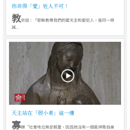
你非得「愛」近人不可！
教
宗說：「耶穌教導我們的愛天主和愛近人，是同一條
誡...
天主站在「弱小者」這一邊
寡
婦“社會地位無足輕重，因爲她沒有一個能捍衛自身