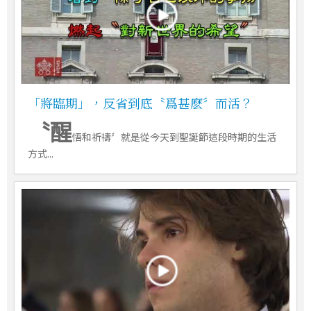
「將臨期」，反省到底〝爲甚麽〞而活？
〝醒
悟和祈禱〞就是從今天到聖誕節這段時期的生活
方式...