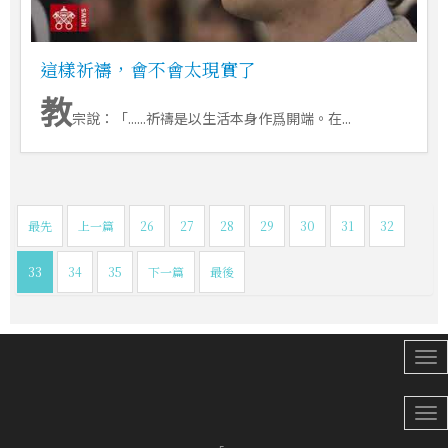
這樣祈禱，會不會太現實了
教
宗說：「......祈禱是以生活本身作爲開端。在...
最先
上一篇
26
27
28
29
30
31
32
33
34
35
下一篇
最後