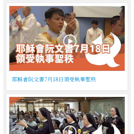
耶穌會阮文書7月18日領受執事聖秩