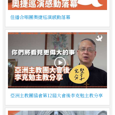
佳播合唱團奧捷巡演感動落幕
亞洲主教團協會第12屆大會後李克勉主教分享