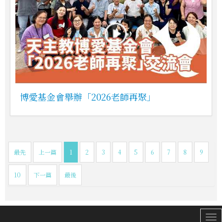
博愛基金會舉辦「2026老師再聚」
最先
上一篇
1
2
3
4
5
6
7
8
9
10
下一篇
最後