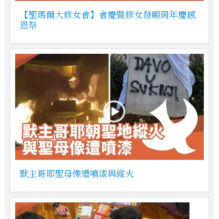
【聖瑪爾大修女會】會慶暨修女發願周年慶感
恩祭
默主哥耶聖母像遭噴漆與縱火