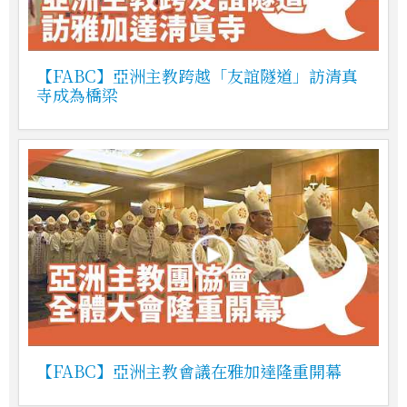
【FABC】亞洲主教跨越「友誼隧道」訪清真
寺成為橋梁
【FABC】亞洲主教會議在雅加達隆重開幕