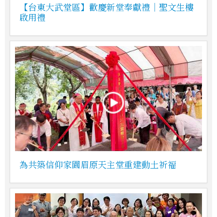
【台東大武堂區】歡慶新堂奉獻禮｜聖文生樓
啟用禮
為共築信仰家園眉原天主堂重建動土祈福