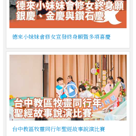
德來小妹妹會修女宣發終身願暨多項喜慶
台中教區牧靈同行年聖經故事說演比賽