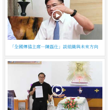
「全國傳協主席─陳磊仕」談組織與未來方向