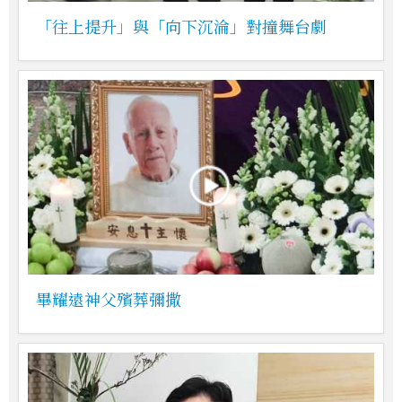
「往上提升」與「向下沉淪」對撞舞台劇
畢耀遠神父殯葬彌撒