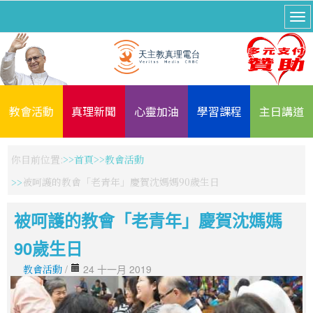
教會活動
真理新聞
心靈加油
學習課程
主日講道
你目前位置:
首頁
教會活動
被呵護的教會「老青年」慶賀沈媽媽90歲生日
被呵護的教會「老青年」慶賀沈媽媽
90歲生日
教會活動
/
24 十一月 2019