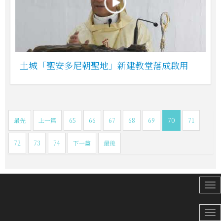
土城「聖安多尼朝聖地」新建教堂落成啟用
最先
上一篇
65
66
67
68
69
70
71
72
73
74
下一篇
最後