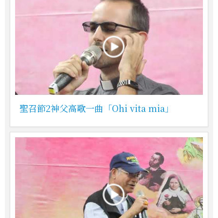
聖召節2神父高歌一曲「Ohi vita mia」