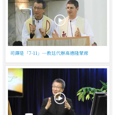
司鐸是「7-11」─教廷代辦高德隆蒙席