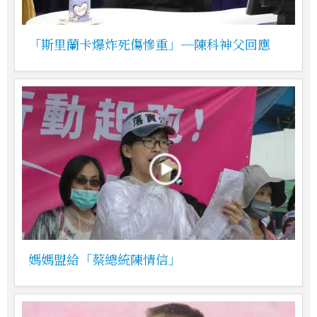
「斯里蘭卡爆炸死傷慘重」─陳科神父回應
媽媽盟給「蔡總統陳情信」