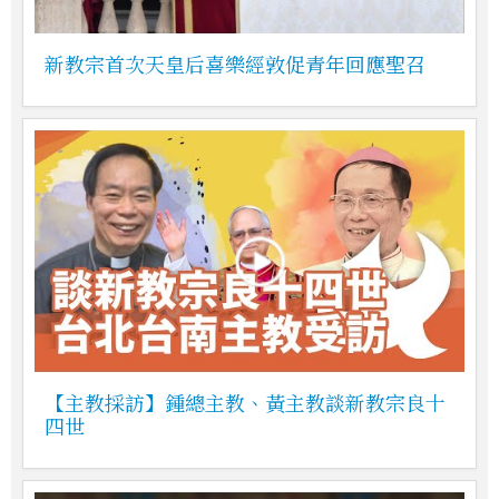
新教宗首次天皇后喜樂經敦促青年回應聖召
【主教採訪】鍾總主教、黃主教談新教宗良十
四世