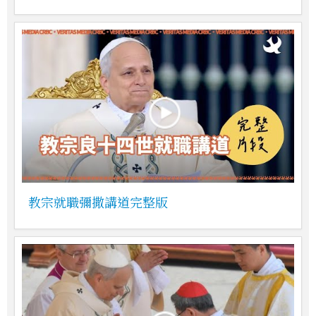
教宗就職彌撒講道完整版