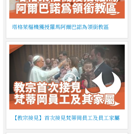
塔格萊樞機獲授羅馬阿爾巴諾為領銜教區
【教宗接見】首次接見梵蒂岡員工及員工家屬