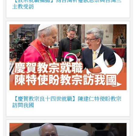
主教受訪
【慶賀教宗良十四世就職】陳建仁特使盼教宗
訪問我國