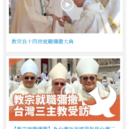
教宗良十四世就職彌撒大典
【教宗就職彌撒】為台灣祈福感恩祭與台灣三