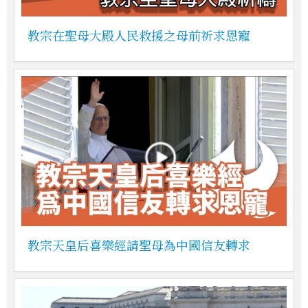
教宗在聖母大殿人民救援之母前祈求恩寵
教宗天皇后喜樂經請聖母為中國信友轉求