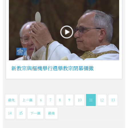
新教宗與樞機舉行選舉教宗閉幕彌撒
最先
上一篇
6
7
8
9
10
11
12
13
14
15
下一篇
最後