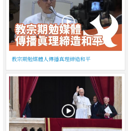
教宗期勉媒體人傳播真理締造和平