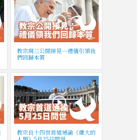
教宗周三公開接見─禮儀引領我
們回歸本質
融
教宗良十四世首道通諭《偉大的
人類》5月25日問世