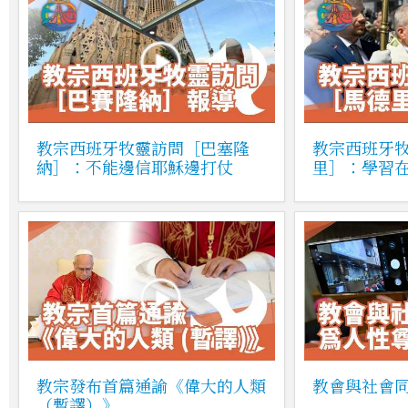
教宗西班牙牧靈訪問［巴塞隆
教宗西班牙
納］：不能邊信耶穌邊打仗
里］：學習
教宗發布首篇通諭《偉大的人類
教會與社會
（暫譯）》