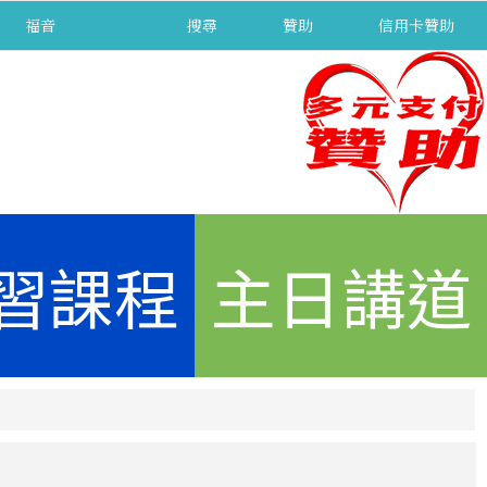
福音
separator
搜尋
贊助
信用卡贊助
習課程
主日講道