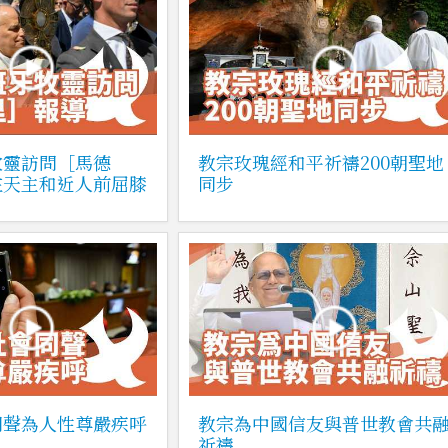
牧靈訪問［馬德
教宗玫瑰經和平祈禱200朝聖地
在天主和近人前屈膝
同步
同聲為人性尊嚴疾呼
教宗為中國信友與普世教會共
祈禱