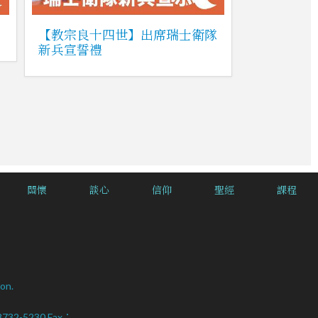
【教宗良十四世】出席瑞士衛隊
新兵宣誓禮
關懷
談心
信仰
聖經
課程
on.
2-8732-5230 Fax：