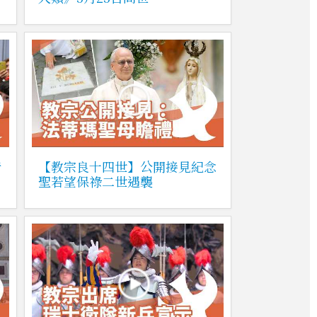
青
【教宗良十四世】公開接見紀念
聖若望保祿二世遇襲