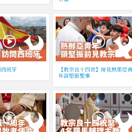
問西班牙
【教宗良十四世】接見熱那亞
年談堅振聖事