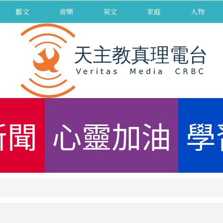
藝文
音樂
英文
家庭
人物
新聞
心靈加油
學