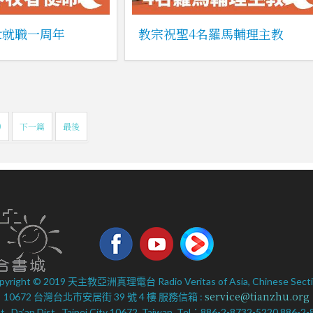
世就職一周年
教宗祝聖4名羅馬輔理主教
0
下一篇
最後
pyright © 2019 天主教亞洲真理電台 Radio Veritas of Asia, Chinese Secti
service@tianzhu.org
10672 台灣台北市安居街 39 號 4 樓 服務信箱 :
 St., Da’an Dist., Taipei City 10672, Taiwan. Tel：886-2-8732-5220 886-