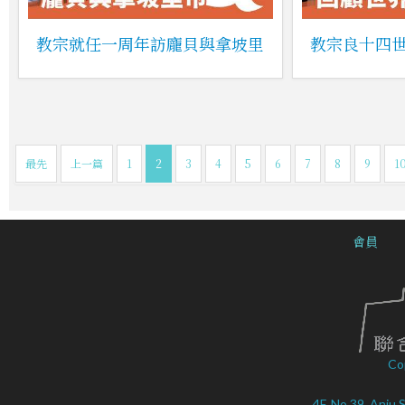
教宗就任一周年訪龐貝與拿坡里
教宗良十四
最先
上一篇
1
2
3
4
5
6
7
8
9
1
會員
Co
4F, No.39, Anju