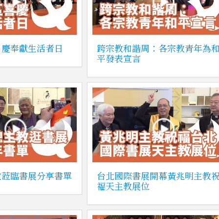
】慶奉獻生活者日
跨宗教和諧周：各宗教青年為
平發表宣言
教蒞臨書展分享書單
台北國際書展開幕黃兆明主教
福天主教展位