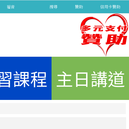
福音
separator
搜尋
贊助
信用卡贊助
習課程
主日講道