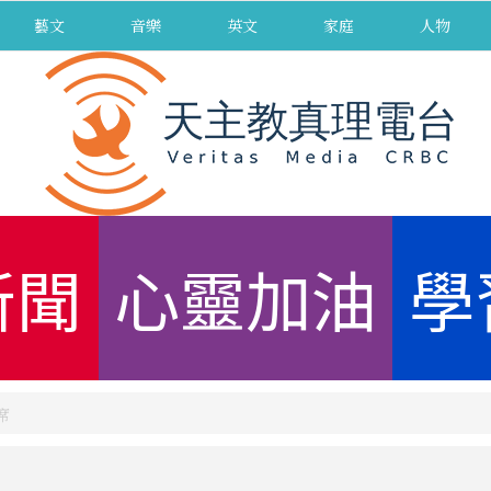
藝文
音樂
英文
家庭
人物
新聞
心靈加油
學
席