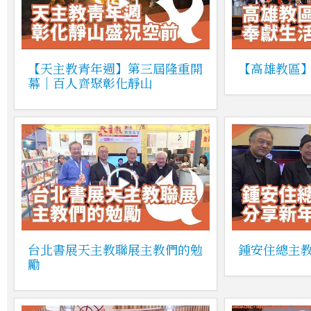
【天主教青年週】第三屆隆重開
【高雄教區
幕｜百人齊聚彰化靜山
台北書展天主教聯展主教們的勉
鍾安住總主
勵