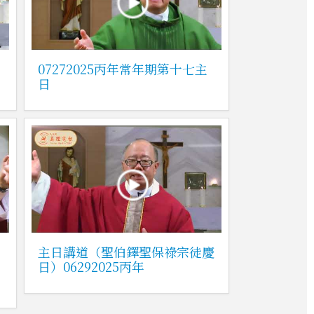
）
07272025丙年常年期第十七主
日
主日講道（聖伯鐸聖保祿宗徒慶
日）06292025丙年