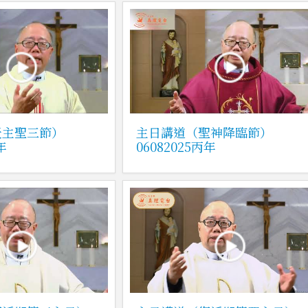
天主聖三節）
主日講道（聖神降臨節）
年
06082025丙年