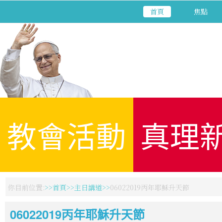
首頁
焦點
教會活動
真理
你目前位置:
首頁
主日講道
06022019丙年耶穌升天節
06022019丙年耶穌升天節