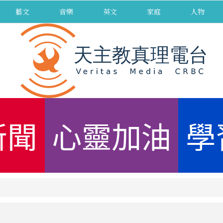
藝文
音樂
英文
家庭
人物
新聞
心靈加油
學