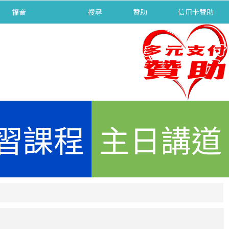
福音
separator
搜尋
贊助
信用卡贊助
習課程
主日講道