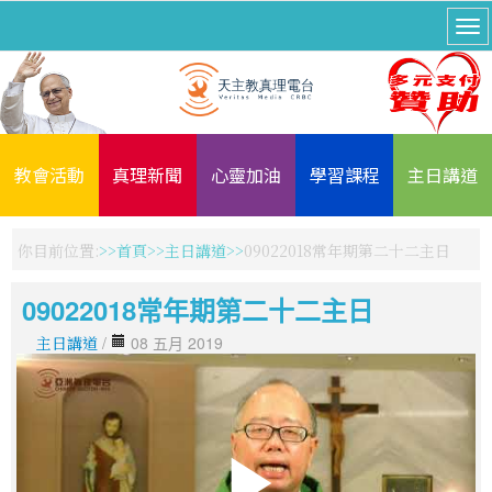
教會活動
真理新聞
心靈加油
學習課程
主日講道
你目前位置:
首頁
主日講道
09022018常年期第二十二主日
09022018常年期第二十二主日
主日講道
/
08 五月 2019