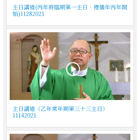
主日講道(丙年將臨期第一主日．禮儀年丙年開
始)11282021
主日講道（乙年常年期第三十三主日）
11142021