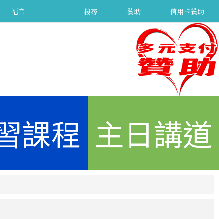
福音
separator
搜尋
贊助
信用卡贊助
習課程
主日講道