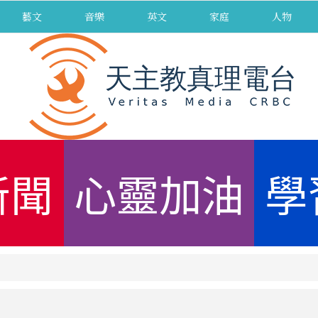
藝文
音樂
英文
家庭
人物
新聞
心靈加油
學