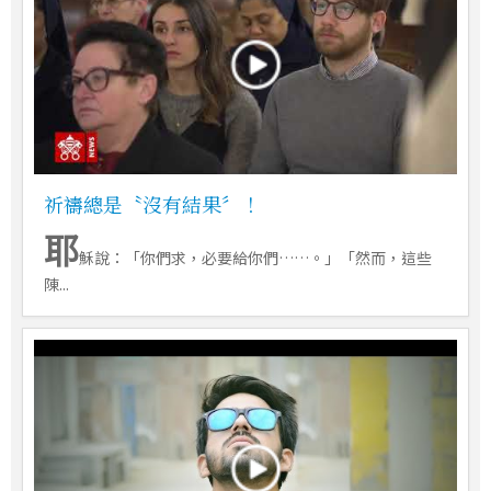
祈禱總是〝沒有結果〞！
耶
穌說：「你們求，必要給你們……。」「然而，這些
陳...