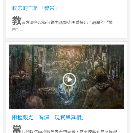
教宗的三個「警告」
教
宗方濟各以聖保祿向基督徒團體提出了嚴厲的“警
告”...
兩種眼光，看清「現實與真相」
當
我們以這兩種眼光去看待現實，甚至瞭解到甚麽是現