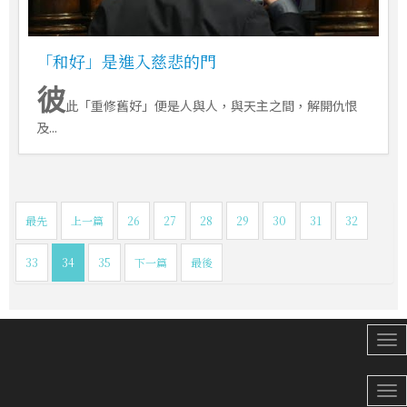
「和好」是進入慈悲的門
彼
此「重修舊好」便是人與人，與天主之間，解開仇恨
及...
最先
上一篇
26
27
28
29
30
31
32
33
34
35
下一篇
最後