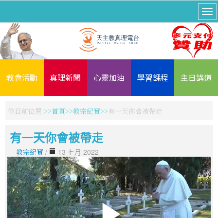
教會活動
真理新聞
心靈加油
學習課程
主日講道
你目前位置:
首頁
教宗紀實
有一天你會被帶走
有一天你會被帶走
教宗紀實
/
13 七月 2022