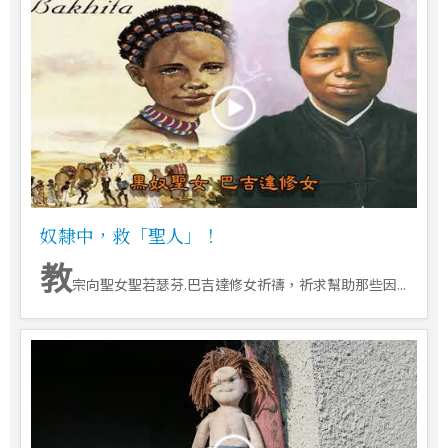
奴隸中，救「聖人」！
教
宗向聖女聖若瑟芬.巴吉達修女祈禱，祈求幫助那些因...