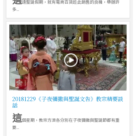
逢聖誕假期，就有電商百貨趁此銷售的良機，舉辦許
多...
20181229《子夜彌撒與聖誕文告》教宗精要談
話
這
個星期，教宗方濟各分別在子夜彌撒與聖誕節都有重
要...