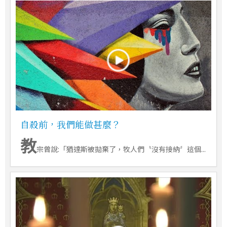
自殺前，我們能做甚麼？
教
宗曾說:「猶達斯被拋棄了，牧人們〝沒有接納〞這個...