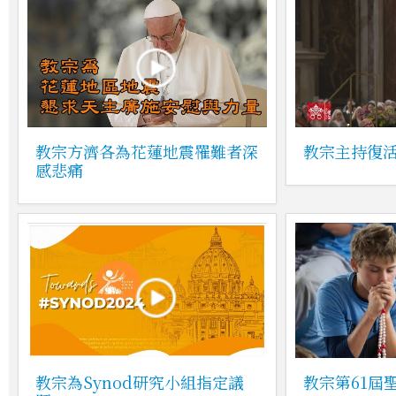
教宗方濟各為花蓮地震罹難者深
教宗主持復
感悲痛
教宗為Synod研究小組指定議
教宗第61屆