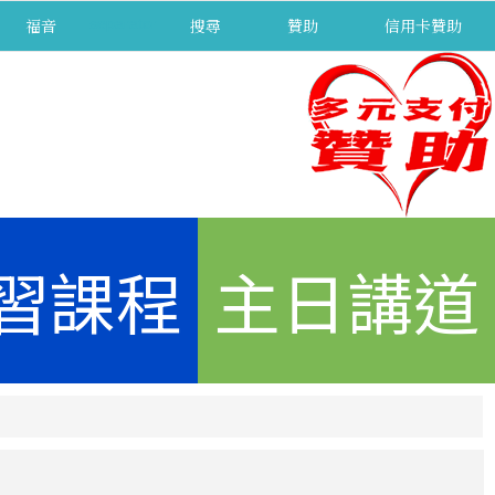
福音
separator
搜尋
贊助
信用卡贊助
習課程
主日講道