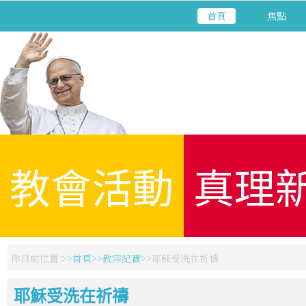
首頁
焦點
教會活動
真理
你目前位置:
首頁
教宗紀實
耶穌受洗在祈禱
耶穌受洗在祈禱