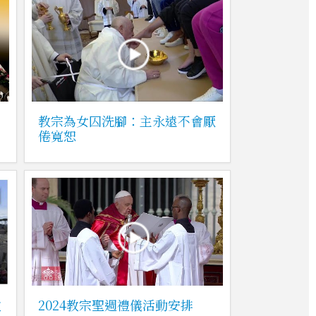
教宗為女囚洗腳：主永遠不會厭
倦寬恕
教
2024教宗聖週禮儀活動安排