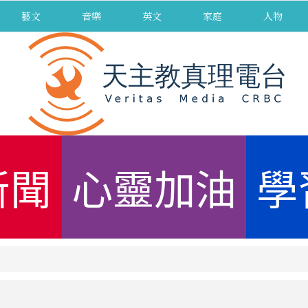
藝文
音樂
英文
家庭
人物
新聞
心靈加油
學