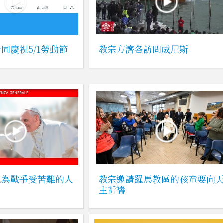
同慶祝5/1勞動節
教宗方濟各訪問威尼斯
見為戰爭受苦難的人
教宗邀請羅馬教區的孩童要向
主祈禱