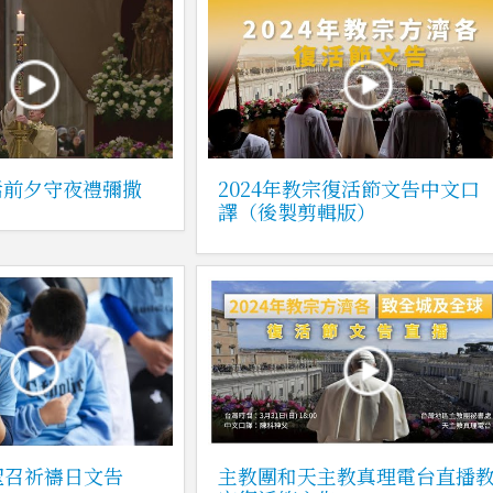
活前夕守夜禮彌撒
2024年教宗復活節文告中文口
譯（後製剪輯版）
聖召祈禱日文告
主教團和天主教真理電台直播