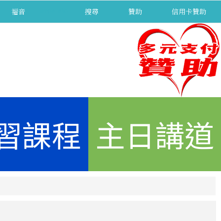
福音
separator
搜尋
贊助
信用卡贊助
習課程
主日講道