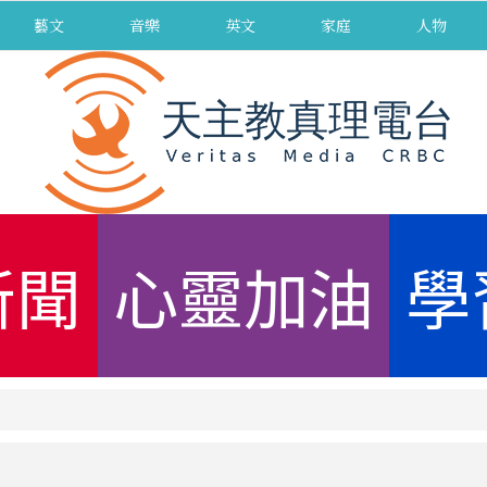
藝文
音樂
英文
家庭
人物
新聞
心靈加油
學