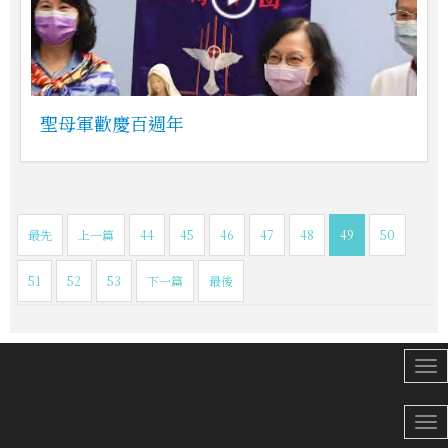
聖母軍歡慶百週年
最先
上一篇
44
45
46
47
48
49
50
51
52
53
下一篇
最後