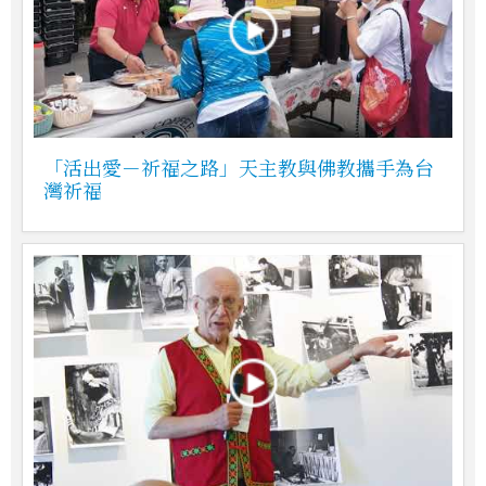
「活出愛－祈福之路」天主教與佛教攜手為台
灣祈福