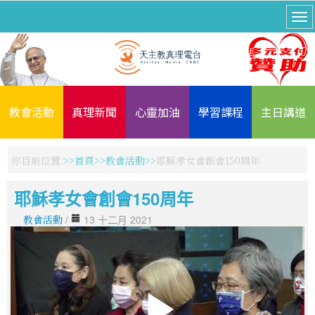
教會活動
真理新聞
心靈加油
學習課程
主日講道
你目前位置:
首頁
教會活動
耶穌孝女會創會150周年
耶穌孝女會創會150周年
教會活動
/
13 十二月 2021