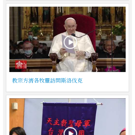
教宗方濟各牧靈訪問斯洛伐克