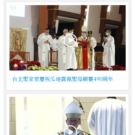
台北聖家堂慶祝瓜達露佩聖母顯靈490周年