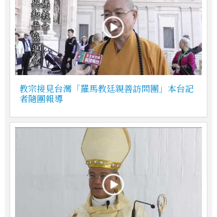
教宗接見台灣「羅馬教廷親善訪問團」本台記
者隨團報導