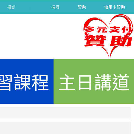
福音
separator
搜尋
贊助
信用卡贊助
習課程
主日講道