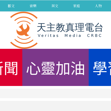
藝文
音樂
英文
家庭
人物
新聞
心靈加油
學