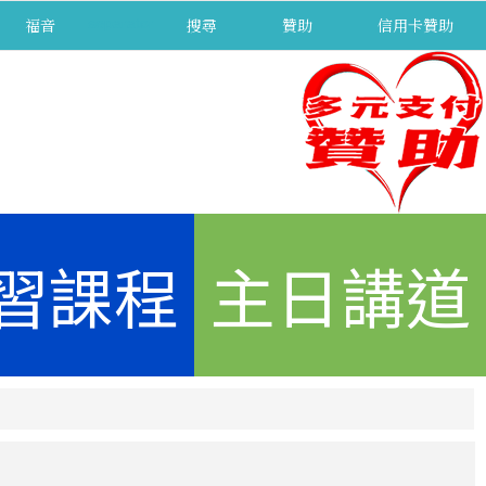
福音
separator
搜尋
贊助
信用卡贊助
習課程
主日講道