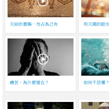
天給的賞賜，勿占為己有
用天國的眼
痛苦，為什麼還在？
如何不恐懼