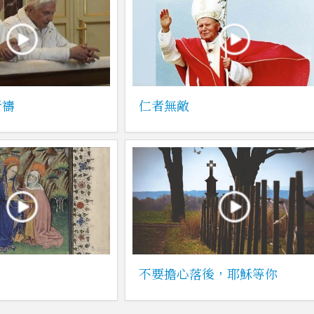
祈禱
仁者無敵
不要擔心落後，耶穌等你