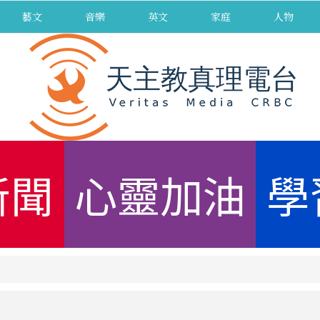
藝文
音樂
英文
家庭
人物
新聞
心靈加油
學