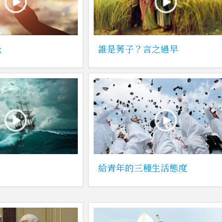
光
誰是莠子？言之過早
？
給青年的三種生活態度