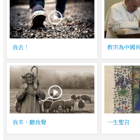
我去！
教宗為中國
我羊，聽我聲
一生聖召