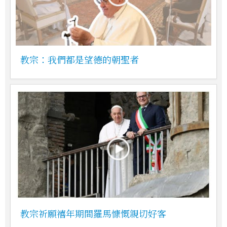
教宗：我們都是望德的朝聖者
教宗祈願禧年期間羅馬慷慨親切好客