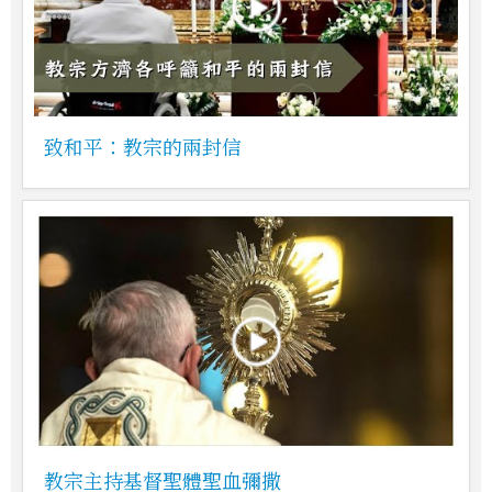
致和平：教宗的兩封信
教宗主持基督聖體聖血彌撒