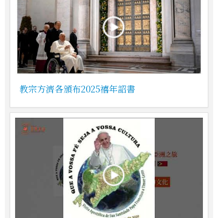
教宗方濟各頒布2025禧年詔書