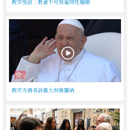
教宗受訪：教會不可祝福同性婚姻
教宗方濟各訪義大利維羅納