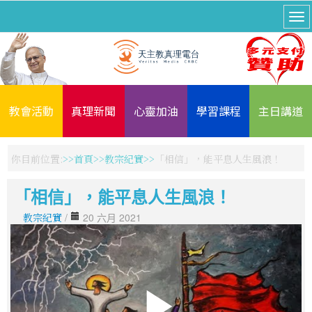
教會活動
真理新聞
心靈加油
學習課程
主日講道
你目前位置:
首頁
教宗紀實
「相信」，能平息人生風浪！
「相信」，能平息人生風浪！
教宗紀實
/
20 六月 2021