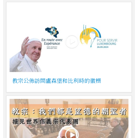
教宗公佈訪問盧森堡和比利時的徽標