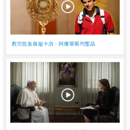
教宗批准真福卡洛‧阿庫蒂斯列聖品