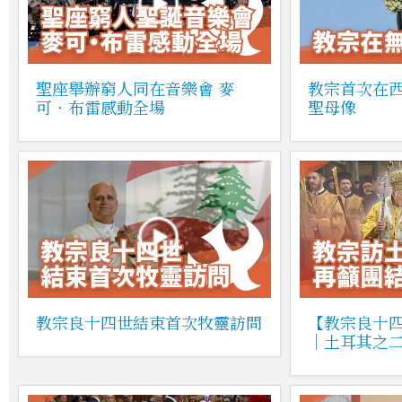
聖座舉辦窮人同在音樂會 麥
教宗首次在
可‧布雷感動全場
聖母像
教宗良十四世結束首次牧靈訪問
【教宗良十
｜土耳其之