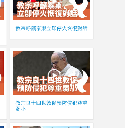
的
教宗呼籲泰柬立即停火恢復對話
靈
教宗良十四世敦促預防侵犯尊重
弱小