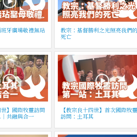
西班牙廣場敬禮無玷
教宗：基督勝利之光照亮我們
死亡
四世】國際牧靈訪問
【教宗良十四世】首次國際牧
二｜共融與合一
訪問：土耳其