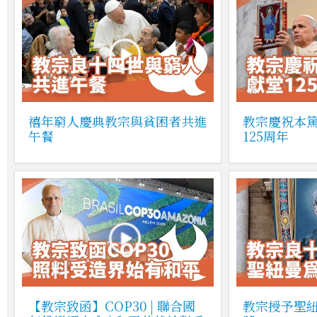
禧年窮人慶典教宗與貧困者共進
教宗慶祝本
午餐
125周年
【教宗致函】COP30 | 聯合國
教宗授予聖