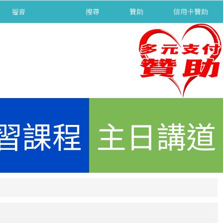
福音
separator
搜尋
贊助
信用卡贊助
習課程
主日講道