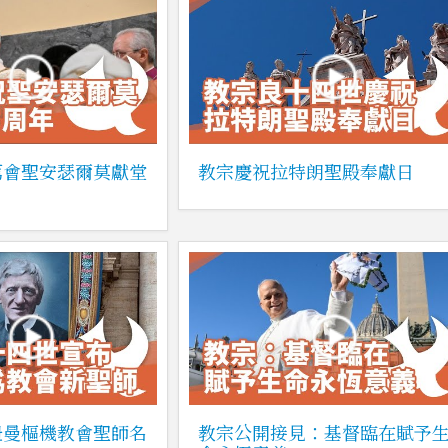
篤會聖安瑟爾莫獻堂
教宗慶祝拉特朗聖殿奉獻日
紐曼樞機教會聖師名
教宗公開接見：基督臨在賦予