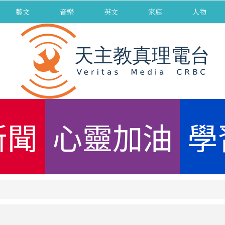
藝文
音樂
英文
家庭
人物
新聞
心靈加油
學