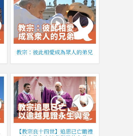
教宗：彼此相愛成為眾人的弟兄
生
【教宗良十四世】追思已亡瞻禮