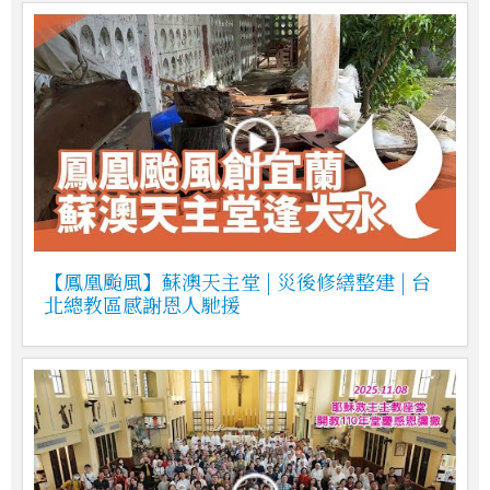
【鳳凰颱風】蘇澳天主堂 | 災後修繕整建 | 台
北總教區感謝恩人馳援