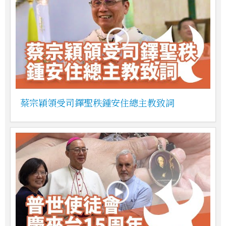
蔡宗穎領受司鐸聖秩鍾安住總主教致詞