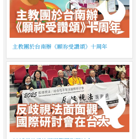
主教團於台南辦《願祢受讚頌》十周年