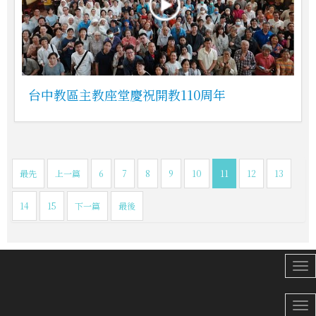
台中教區主教座堂慶祝開教110周年
最先
上一篇
6
7
8
9
10
11
12
13
14
15
下一篇
最後