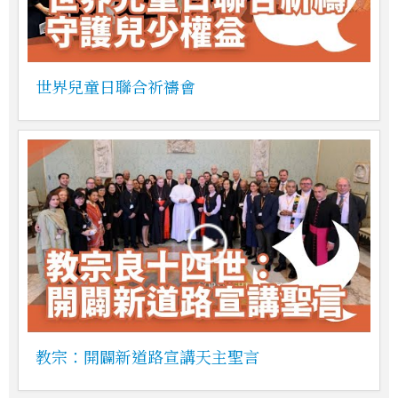
世界兒童日聯合祈禱會
教宗：開闢新道路宣講天主聖言