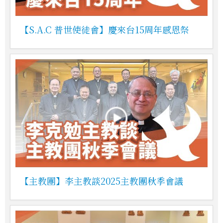
【S.A.C 普世使徒會】慶來台15周年感恩祭
【主教團】李主教談2025主教團秋季會議