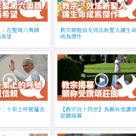
見：在聖周六奧蹟
教宗期勉信友效法新聖人讓生
滿希望
成為傑作
授：十架上呼號蘊含
【教宗良十四世】為願祢受讚
莊園揭幕