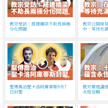
教宗受訪：搭建橋梁不助長兩極
教宗公開接
分化問題
中，等待充
聖傅喬治聖卡洛阿庫蒂斯9月7
教宗要理講
日封聖
永恆信賴