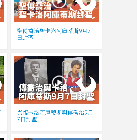
命
聖傅喬治聖卡洛阿庫蒂斯9月7
日封聖
頌
真福卡洛阿庫蒂斯與傅喬治9月
7日封聖