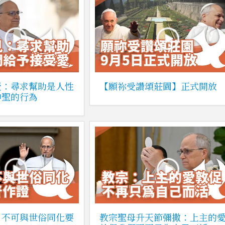
授：尋求幫助是人性
【願祢受讚頌莊園】正式開放
神聖的行為
：不可與世俗同化要
教宗聖母升天節彌撒：上主的