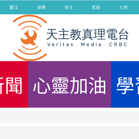
藝文
音樂
英文
家庭
人物
新聞
心靈加油
學