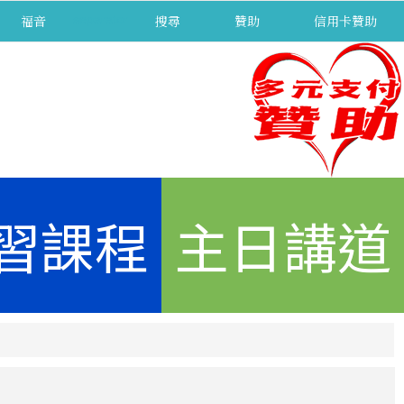
福音
separator
搜尋
贊助
信用卡贊助
習課程
主日講道