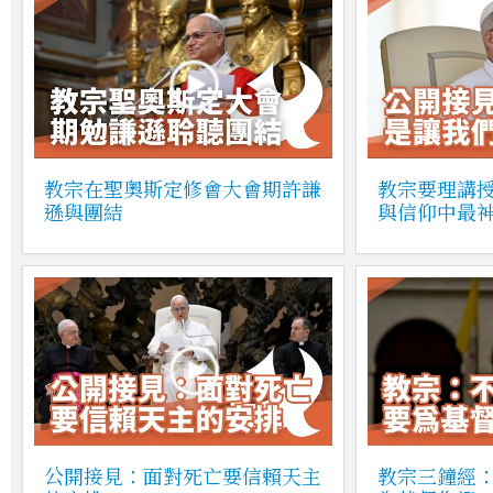
教宗在聖奧斯定修會大會期許謙
教宗要理講
遜與團結
與信仰中最
公開接見：面對死亡要信賴天主
教宗三鐘經