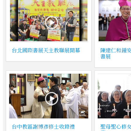
台北國際書展天主教聯展開幕
陳建仁和鍾
書展
台中教區謝博彥修士收錄禮
聖母聖心修