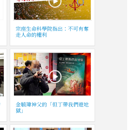
宗座生命科學院指出：不可有奪
走人命的權利
的
金毓瑋神父的「但丁帶我們遊地
獄」