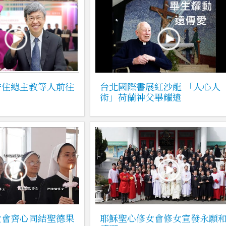
安住總主教等人前往
台北國際書展紅沙龍 「人心人
術」荷蘭神父畢耀遠
女會齊心同結聖德果
耶穌聖心修女會修女宣發永願