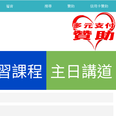
福音
separator
搜尋
贊助
信用卡贊助
習課程
主日講道