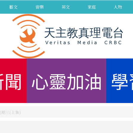
藝文
音樂
英文
家庭
人物
新聞
心靈加油
學
星期三(上集)