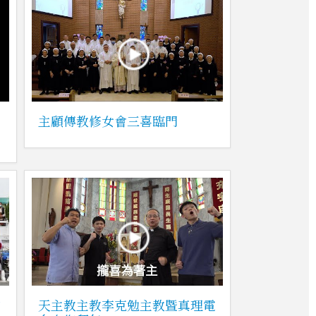
主顧傳教修女會三喜臨門
和
天主教主教李克勉主教暨真理電