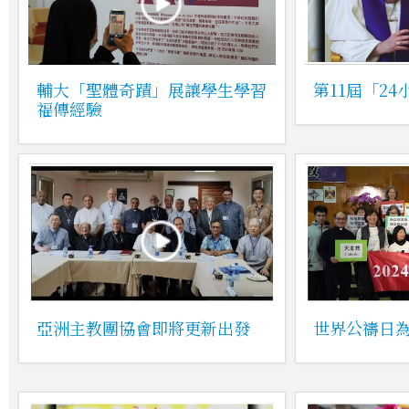
輔大「聖體奇蹟」展讓學生學習
第11屆「2
福傳經驗
亞洲主教團協會即將更新出發
世界公禱日