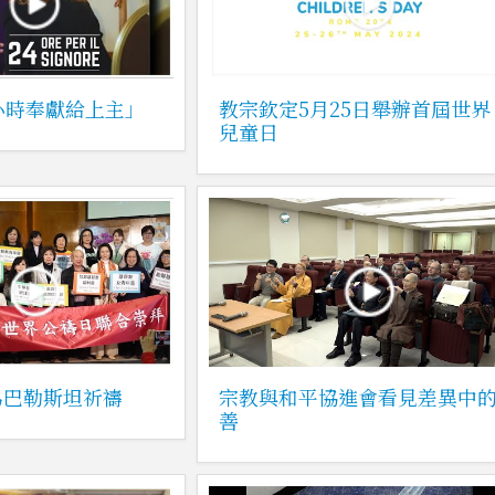
4小時奉獻給上主」
教宗欽定5月25日舉辦首屆世界
兒童日
為巴勒斯坦祈禱
宗教與和平協進會看見差異中
善