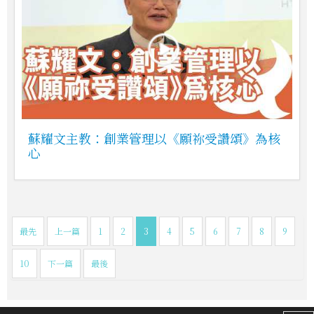
蘇耀文主教：創業管理以《願祢受讚頌》為核
心
最先
上一篇
1
2
3
4
5
6
7
8
9
10
下一篇
最後