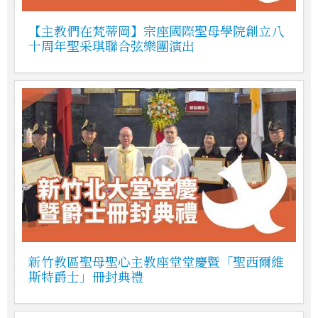
【主教們在梵蒂岡】宗座國際聖母學院創立八
十周年聖采琪聯合弦樂團演出
新竹教區聖母聖心主教座堂堂慶暨「聖西爾維
斯特爵士」冊封典禮