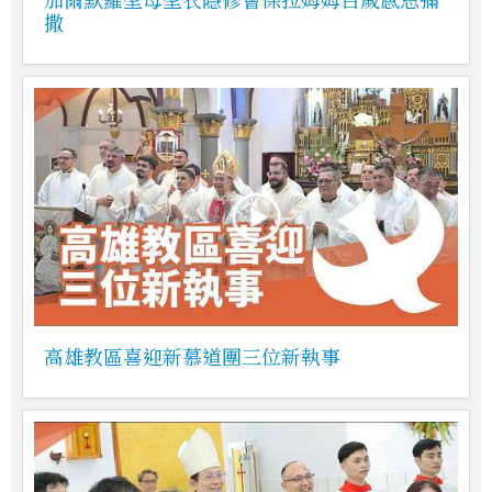
撒
高雄教區喜迎新慕道團三位新執事