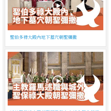
聖伯多祿大殿內地下墓穴朝聖彌撒