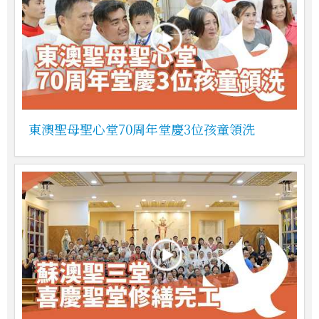
東澳聖母聖心堂70周年堂慶3位孩童領洗