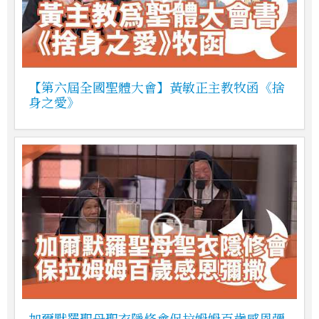
【第六屆全國聖體大會】黃敏正主教牧函《捨
身之愛》
加爾默羅聖母聖衣隱修會保拉姆姆百歲感恩彌