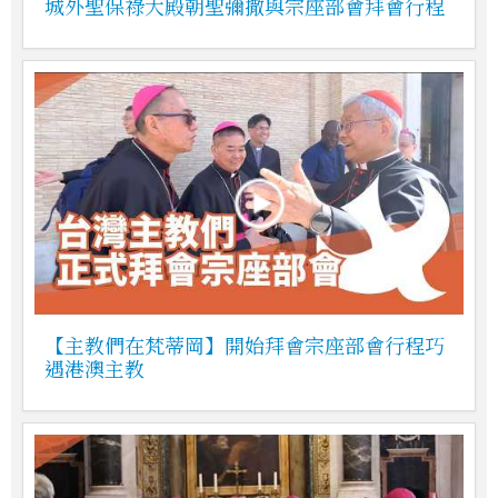
城外聖保祿大殿朝聖彌撒與宗座部會拜會行程
【主教們在梵蒂岡】開始拜會宗座部會行程巧
遇港澳主教