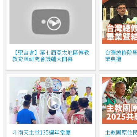
【聖言會】第七屆亞太地區傳教
台灣總修院
教育與研究會議輔大開幕
業典禮
斗南天主堂135週年堂慶
主教團原住