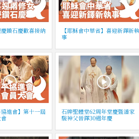
銀慶鑽石慶歡喜接納
【耶穌會中華省】喜迎新鐸新
事
平協進會】第十一屆
石牌聖體堂62周年堂慶暨潘家
大會
駿神父晉鐸30週年慶