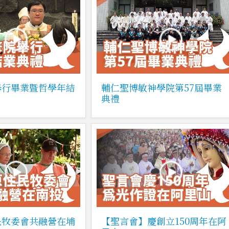
舉行畢業暨哲學年結
輔仁聖博敏神學院第57屆畢業
典禮
民牧委會共融營在埔
【聖言會】慶創立150周年在阿