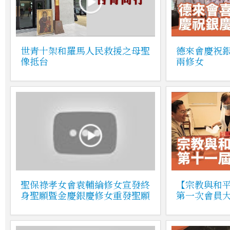
世青十架和羅馬人民救援之母聖
德來會慶祝
像抵台
兩修女
聖保祿孝女會袁輔綸修女宣發終
【宗教與和
身聖願暨金慶銀慶修女重發聖願
第一次會員