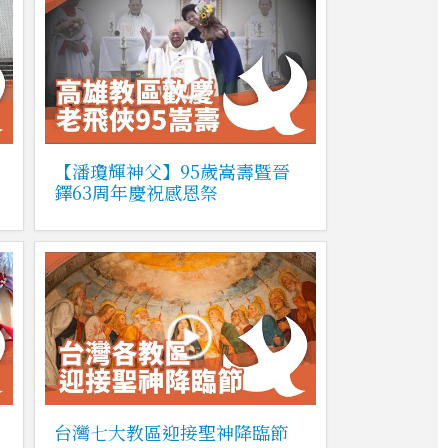
【潘瓊輝神父】95歲嵩壽暨晉
鐸63周年慶祝感恩祭
台灣七大教區迎接聖神降臨節