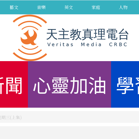
藝文
音樂
英文
家庭
人物
新聞
心靈加油
學
星期三(上集)