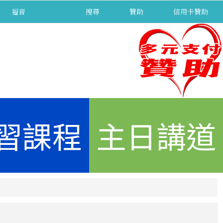
福音
separator
搜尋
贊助
信用卡贊助
習課程
主日講道