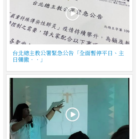
台北總主教公署緊急公告「全面暫停平日、主
日彌撒‧‧」