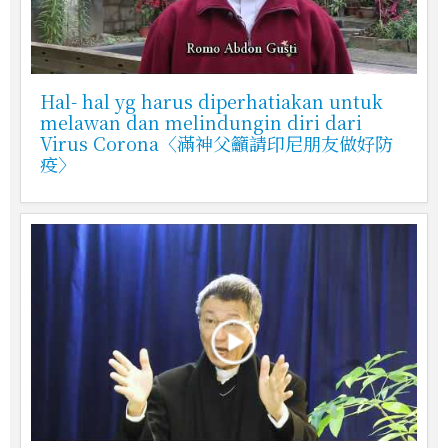
Hal- hal yg harus diperhatiakan untuk
melawan dan melindungin diri dari
Virus Corona〈滿神父籲請印尼朋友做好防
疫〉