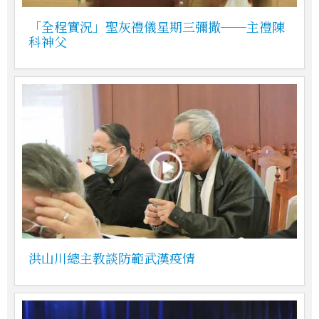
「全程實況」聖灰禮儀星期三彌撒──主禮陳
科神父
洪山川總主教談防範武漢疫情