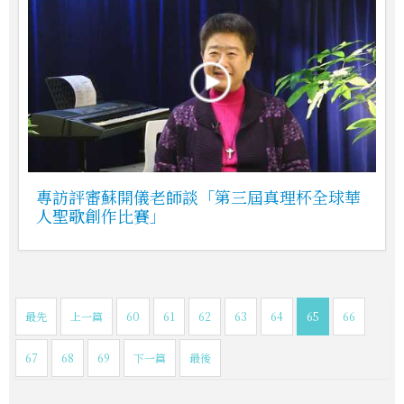
專訪評審蘇開儀老師談「第三屆真理杯全球華
人聖歌創作比賽」
最先
上一篇
60
61
62
63
64
65
66
67
68
69
下一篇
最後