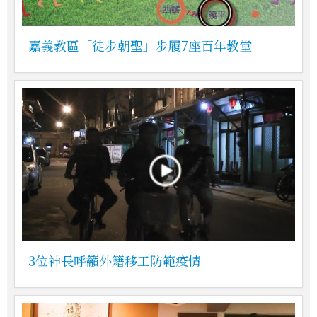
嘉義教區「徒步朝聖」步履7座百年教堂
3位神長呼籲外籍移工防範疫情