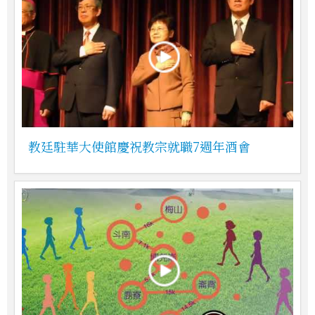
教廷駐華大使館慶祝教宗就職7週年酒會