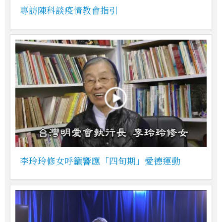
專訪陳科談疫情教會指引
李玲玲修女呼籲響應「四旬期」愛德運動