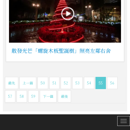
散發光芒「螺旋木板聖誕樹」照亮左鄰右舍
最先
上一篇
50
51
52
53
54
55
56
57
58
59
下一篇
最後