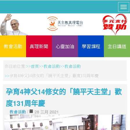
教會活動
真理新聞
心靈加油
學習課程
主日講道
你目前位置:
首頁
教會活動
教會活動
孕育4神父14修女的「饒平天主堂」歡度131周年慶
孕育4神父14修女的「饒平天主堂」歡
度131周年慶
教會活動
/
28 三月 2021