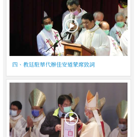
四、教廷駐華代辦佳安道蒙席致詞