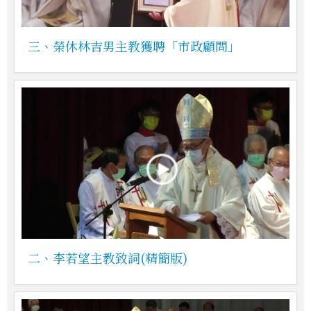
三、榮休林吉男主教獲聘「市政顧問」
二、李若望主教致詞(精簡版)