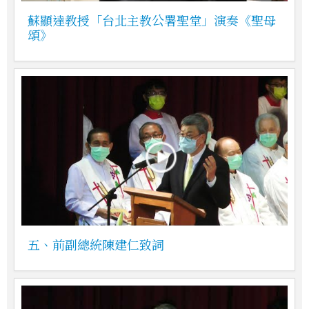
蘇顯達教授「台北主教公署聖堂」演奏《聖母
頌》
五、前副總統陳建仁致詞