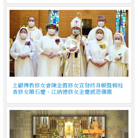
主顧傳教修女會陳金霞修女宣發終身願暨賴桂
香修女鑽石慶、江納德修女金慶感恩彌撒