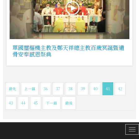
單國璽樞機主教及鄭天祥總主教百歲冥誕暨遺
骨安奉感恩祭典
最先
上一篇
36
37
38
39
40
41
42
43
44
45
下一篇
最後