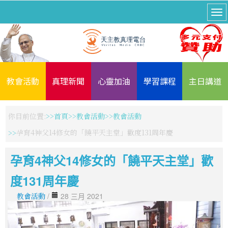
教會活動
真理新聞
心靈加油
學習課程
主日講道
你目前位置:
首頁
教會活動
教會活動
孕育4神父14修女的「饒平天主堂」歡度131周年慶
孕育4神父14修女的「饒平天主堂」歡
度131周年慶
教會活動
/
28 三月 2021