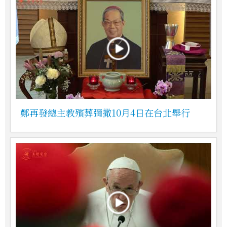
鄭再發總主教殯葬彌撒10月4日在台北舉行