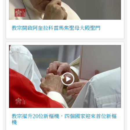
教宗開啟阿奎拉科雷馬焦聖母大殿聖門
教宗擢升20位新樞機，四個國家迎來首位新樞
機