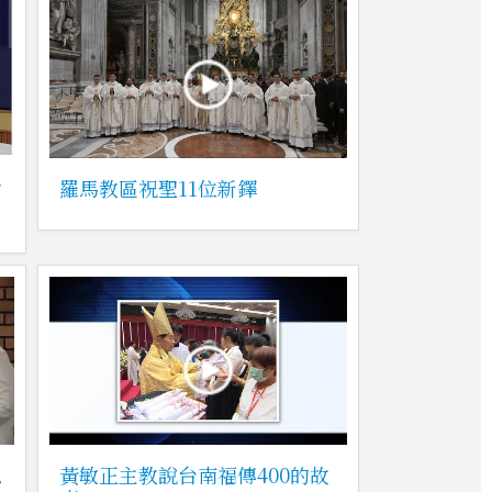
會
羅馬教區祝聖11位新鐸
恩
黃敏正主教說台南福傳400的故