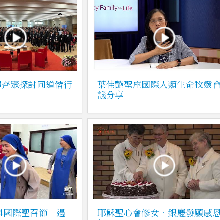
鐸齊聚探討同道偕行
葉佳艷聖座國際人類生命牧靈
議分享
24國際聖召節「遇
耶穌聖心會修女．銀慶發願感