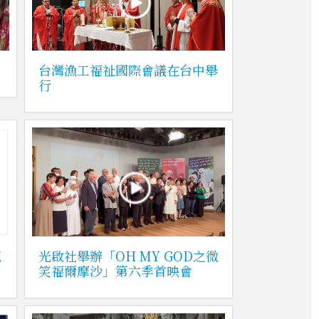
台灣漁工福祉國際會議在台中舉
行
克
光啟社舉辦「OH MY GOD之微
笑福爾摩沙」第六季首映會