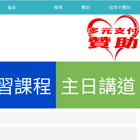
福音
separator
搜尋
贊助
信用卡贊助
習課程
主日講道