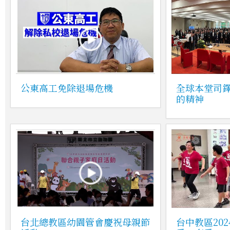
公東高工免除退場危機
全球本堂司
的精神
台北總教區幼園管會慶祝母親節
台中教區20