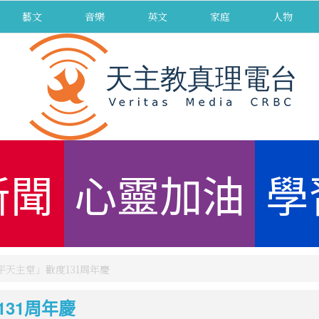
藝文
音樂
英文
家庭
人物
新聞
心靈加油
學
平天主堂」歡度131周年慶
31周年慶