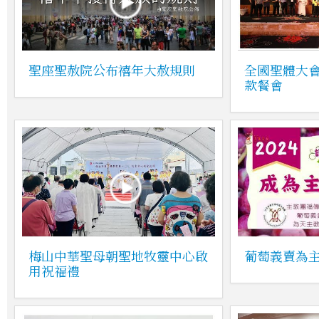
聖座聖赦院公布禧年大赦規則
全國聖體大
款餐會
梅山中華聖母朝聖地牧靈中心啟
葡萄義賣為
用祝福禮