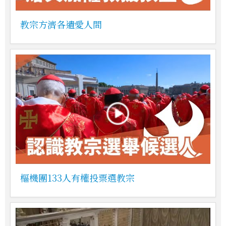
教宗方濟各遺愛人間
樞機團133人有權投票選教宗