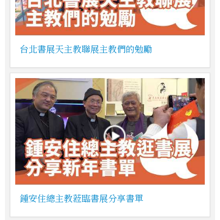
台北書展天主教聯展主教們的勉勵
鍾安住總主教蒞臨書展分享書單