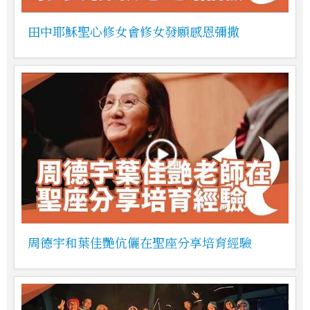
田中耶穌聖心修女會修女發願感恩彌撒
周德宇和葉佳艷伉儷在聖座分享培育經驗