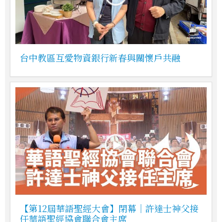
台中教區互愛物資銀行新春與關懷戶共融
【第12屆華語聖經大會】閉幕｜許達士神父接
任華語聖經協會聯合會主席