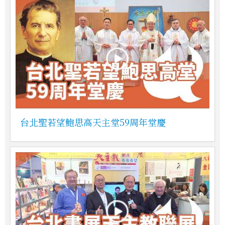
台北聖若望鮑思高天主堂59周年堂慶