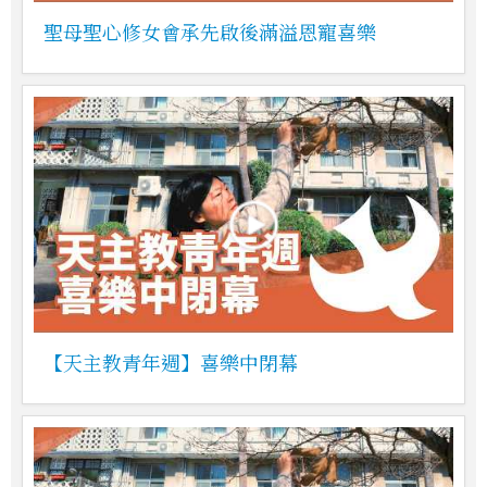
聖母聖心修女會承先啟後滿溢恩寵喜樂
【天主教青年週】喜樂中閉幕