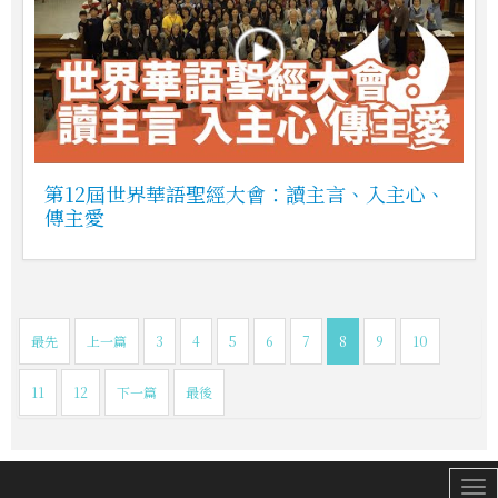
第12屆世界華語聖經大會：讀主言、入主心、
傳主愛
最先
上一篇
3
4
5
6
7
8
9
10
11
12
下一篇
最後