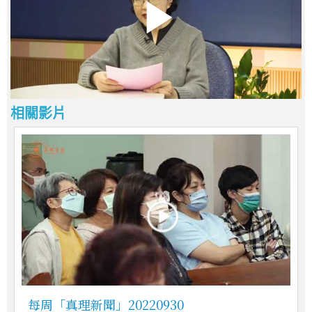
相關影片
每周「真理新聞」20220930