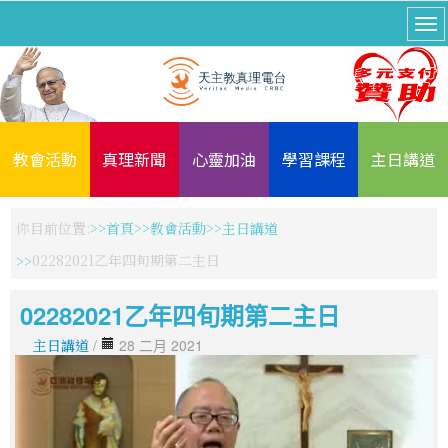
教會活動
真理新聞
心靈加油
學習課程
主日講道
你目前位置:
首頁
教會活動
主日講道
02282021乙年四旬期第二主日
02282021乙年四旬期第二主日
主日講道
/
28 二月 2021