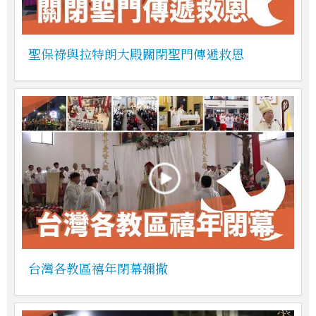
聖保祿與拉特朗大殿關閉聖門傳遞救恩
台灣各教區禧年閉幕彌撒