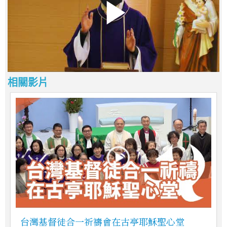
相關影片
台灣基督徒合一祈禱會在古亭耶穌聖心堂