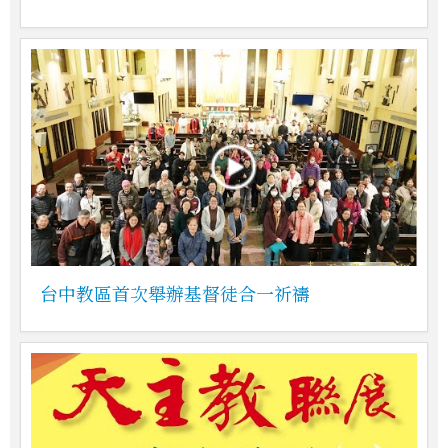
台中教區首次舉辦基督徒合一祈禱