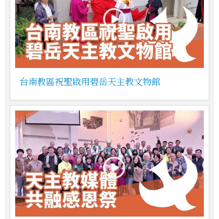
台南教區祝聖啟用碧岳天主教文物館