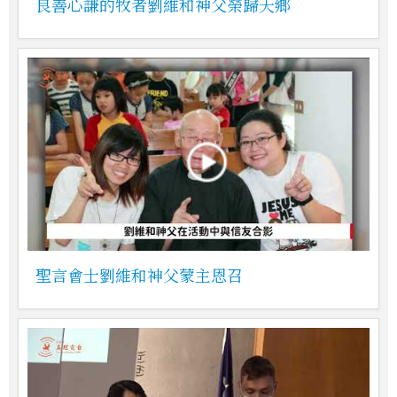
良善心謙的牧者劉維和神父榮歸天鄉
聖言會士劉維和神父蒙主恩召