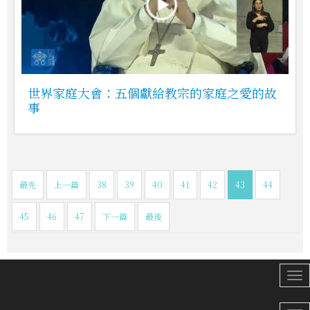
世界家庭大會：五個獻給教宗的家庭之愛的故
事
最先
上一篇
38
39
40
41
42
43
44
45
46
47
下一篇
最後