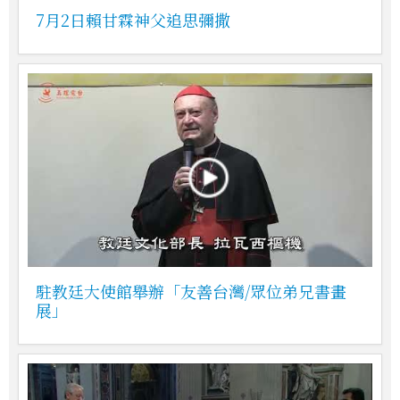
7月2日賴甘霖神父追思彌撒
駐教廷大使館舉辦「友善台灣/眾位弟兄書畫
展」