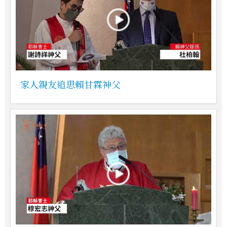
家人親友追思賴甘霖神父