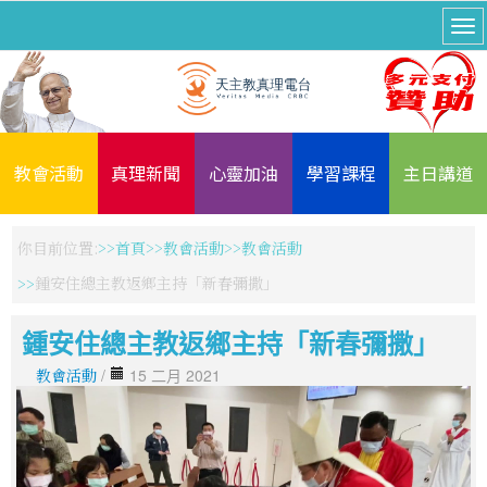
教會活動
真理新聞
心靈加油
學習課程
主日講道
你目前位置:
首頁
教會活動
教會活動
鍾安住總主教返鄉主持「新春彌撒」
鍾安住總主教返鄉主持「新春彌撒」
教會活動
/
15 二月 2021