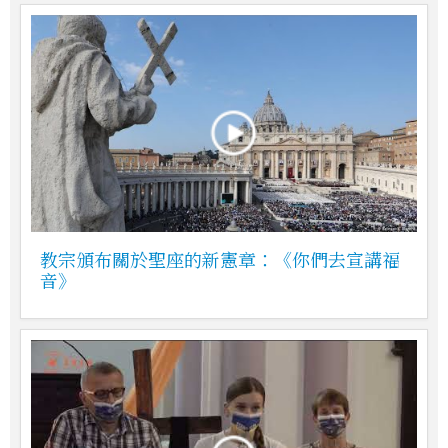
教宗頒布關於聖座的新憲章：《你們去宣講福
音》