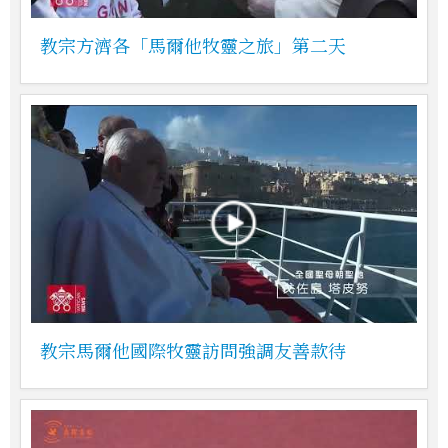
教宗方濟各「馬爾他牧靈之旅」第二天
教宗馬爾他國際牧靈訪問強調友善款待