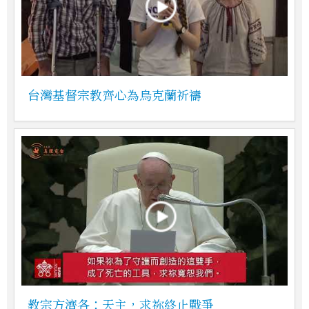
台灣基督宗教齊心為烏克蘭祈禱
教宗方濟各：天主，求祢終止戰爭