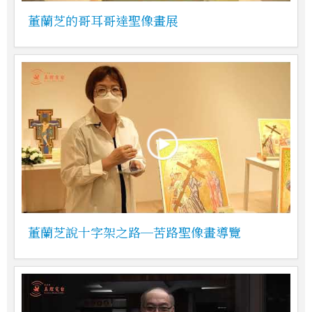
董蘭芝的哥耳哥達聖像畫展
董蘭芝說十字架之路─苦路聖像畫導覽