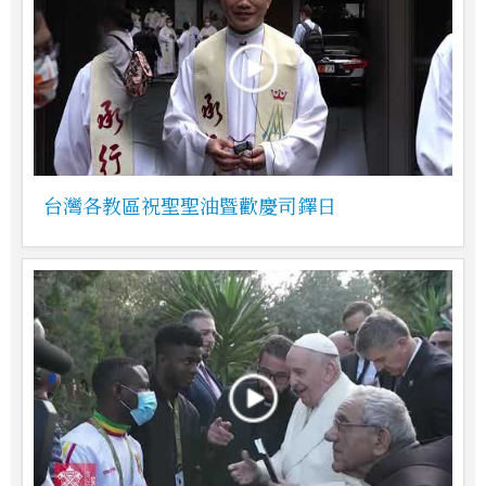
台灣各教區祝聖聖油暨歡慶司鐸日