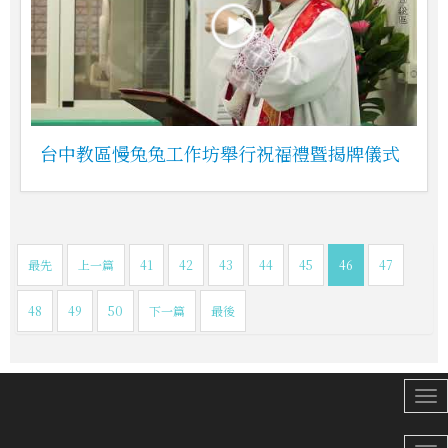
台中教區慢兔兔工作坊舉行祝福禮暨揭牌儀式
最先
上一篇
41
42
43
44
45
46
47
48
49
50
下一篇
最後