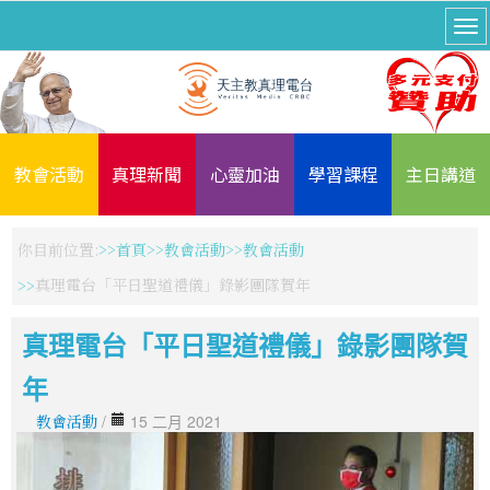
教會活動
真理新聞
心靈加油
學習課程
主日講道
你目前位置:
首頁
教會活動
教會活動
真理電台「平日聖道禮儀」錄影團隊賀年
真理電台「平日聖道禮儀」錄影團隊賀
年
教會活動
/
15 二月 2021