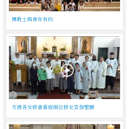
傳教士與青年有約
方濟各女修會喜迎兩位修女宣發聖願