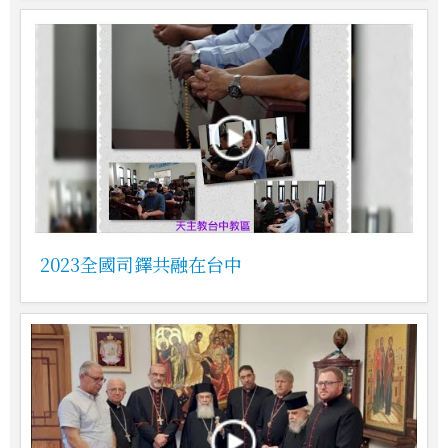
2023全國司鐸共融在台中