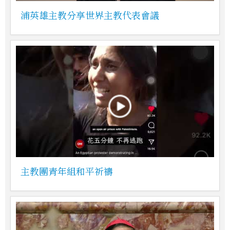
浦英雄主教分享世界主教代表會議
主教團青年組和平祈禱