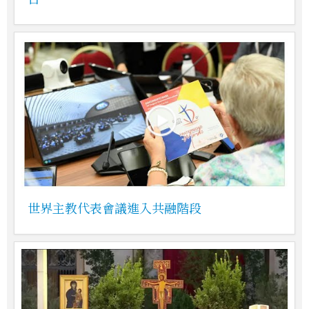
世界主教代表會議進入共融階段