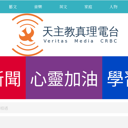
藝文
音樂
英文
家庭
人物
新聞
心靈加油
學
相遇