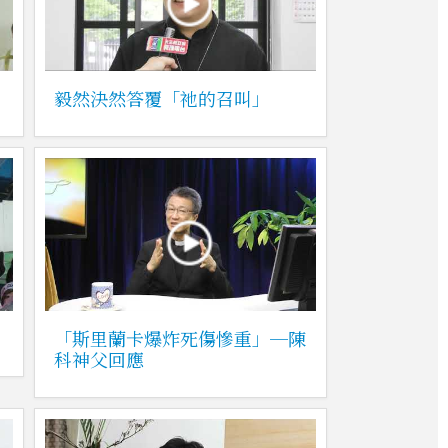
毅然決然答覆「祂的召叫」
「斯里蘭卡爆炸死傷慘重」─陳
科神父回應