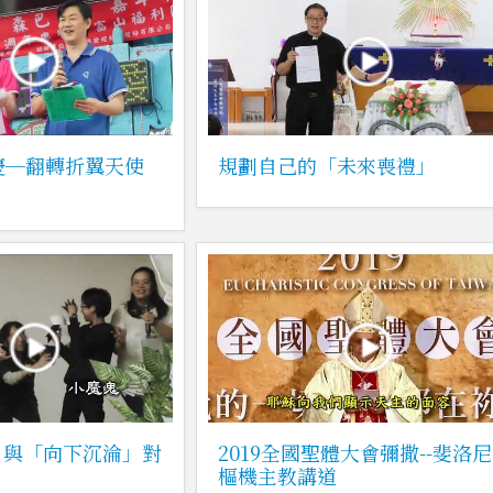
慶─翻轉折翼天使
規劃自己的「未來喪禮」
」與「向下沉淪」對
2019全國聖體大會彌撒--斐洛尼
樞機主教講道