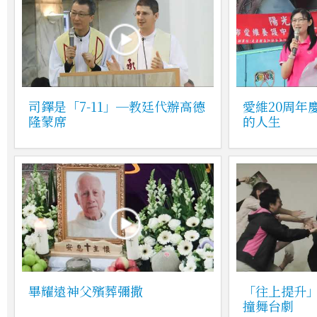
司鐸是「7-11」─教廷代辦高德
愛維20周年
隆蒙席
的人生
畢耀遠神父殯葬彌撒
「往上提升
撞舞台劇