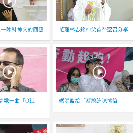
過─陳科神父的回應
花蓮林志銘神父首祭聖召分享
高歌一曲「Ohi
媽媽盟給「蔡總統陳情信」