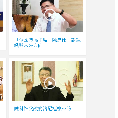
「全國傳協主席─陳磊仕」談組
織與未來方向
陳科神父說斐洛尼樞機來訪