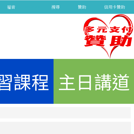
福音
separator
搜尋
贊助
信用卡贊助
習課程
主日講道