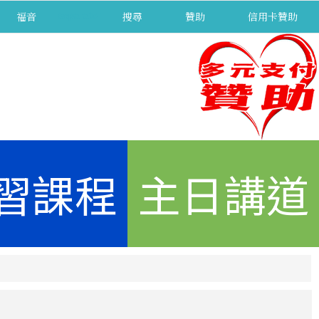
福音
separator
搜尋
贊助
信用卡贊助
習課程
主日講道