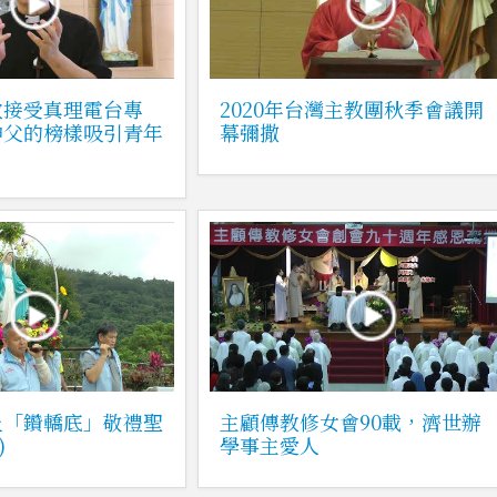
教接受真理電台專
2020年台灣主教團秋季會議開
神父的榜樣吸引青年
幕彌撒
止「鑽轎底」敬禮聖
主顧傳教修女會90載，濟世辦
)
學事主愛人