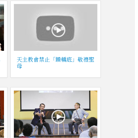
真
天主教會禁止「鑽轎底」敬禮聖
母