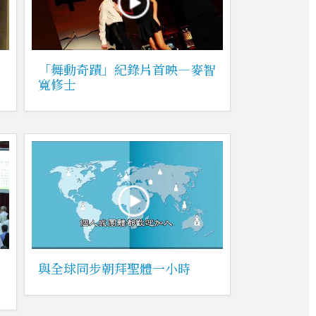
「舞動奇蹟」紀錄片首映—麥智
寬修士
與全球同步朝拜聖體一小時