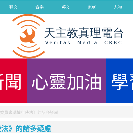
藝文
音樂
英文
家庭
人物
新聞
心靈加油
學
委員會職權行使法》的諸多疑慮
使法》的諸多疑慮