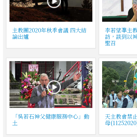
主教團2020年秋季會議 四大結
李若望凖主
論出爐
訪，談到以
聖召
「吳若石神父健康服務中心」動
天主教會禁
土
母(11252020