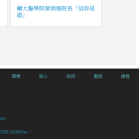
》
輔大醫學院葉炳強院長「信仰見
證」
關懷
談心
信仰
聖經
課程
on.
2-8732-5230 Fax：