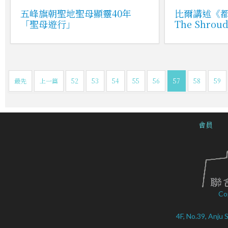
五峰旗朝聖地聖母顯靈40年
比爾講述《
「聖母遊行」
The Shroud
最先
上一篇
52
53
54
55
56
57
58
59
會員
Co
4F, No.39, Anju