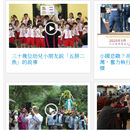
三十幾位幼兒小朋友說「五餅二
小國悲歌？
魚」的故事
灣，奮力執
價