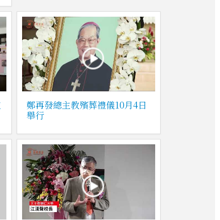
道
鄭再發總主教殯葬禮儀10月4日
舉行