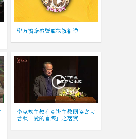
聆
聖方濟瞻禮暨寵物祝福禮
健
李克勉主教在亞洲主教團協會大
心
會談「愛的喜樂」之落實
明