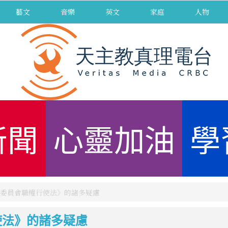
藝文
音樂
英文
家庭
人物
新聞
心靈加油
學
委員會職權行使法》的諸多疑慮
使法》的諸多疑慮