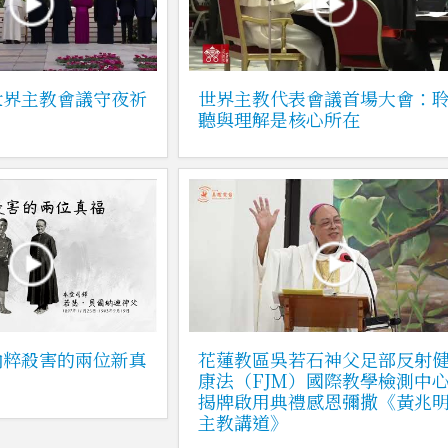
世界主教會議守夜祈
世界主教代表會議首場大會：
聽與理解是核心所在
納粹殺害的兩位新真
花蓮教區吳若石神父足部反射
康法（FJM）國際教學檢測中
揭牌啟用典禮感恩彌撒《黃兆
主教講道》