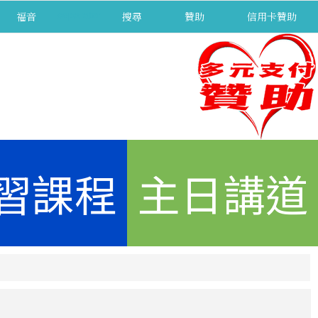
福音
separator
搜尋
贊助
信用卡贊助
習課程
主日講道