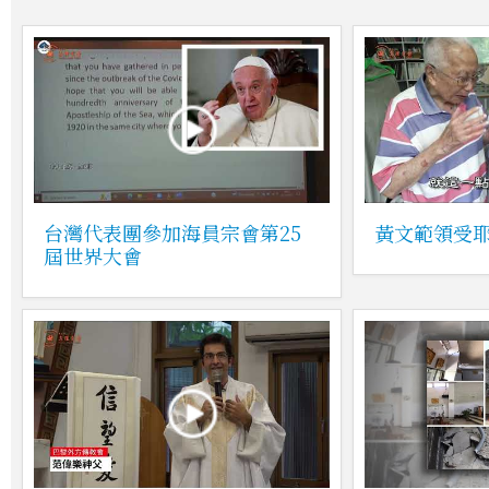
台灣代表團參加海員宗會第25
黃文範領受
屆世界大會