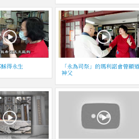
耶穌得永生
「永為司祭」的瑪利諾會曾顯
神父