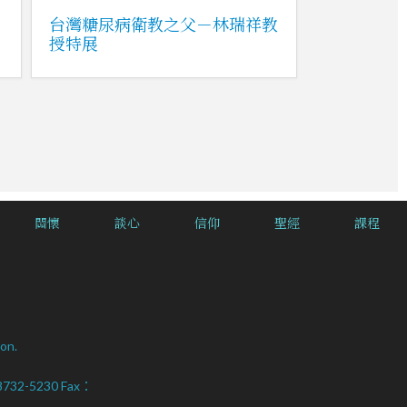
台灣糖尿病衛教之父－林瑞祥教
授特展
關懷
談心
信仰
聖經
課程
on.
2-8732-5230 Fax：