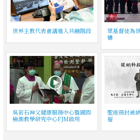
世界主教代表會議進入共融階段
眾基督徒為
禱
吳若石神父健康服務中心暨國際
聖座冊封被
檢測教學研究中心FJM啟用
福