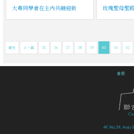
大專同學會在主內共融迎新
玫瑰聖母聖殿
最先
上一篇
35
36
37
38
39
40
41
42
會員
Co
4F, No.39, Anju