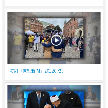
每周「真理新聞」20220923