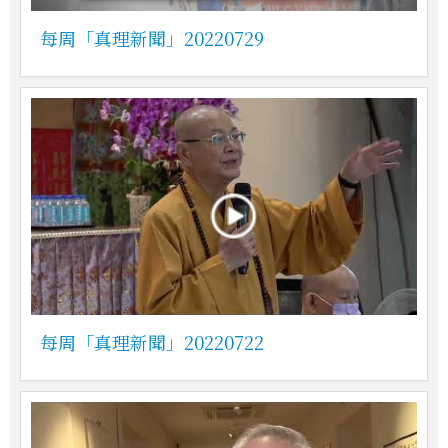
每周「真理新聞」20220729
每周「真理新聞」20220722