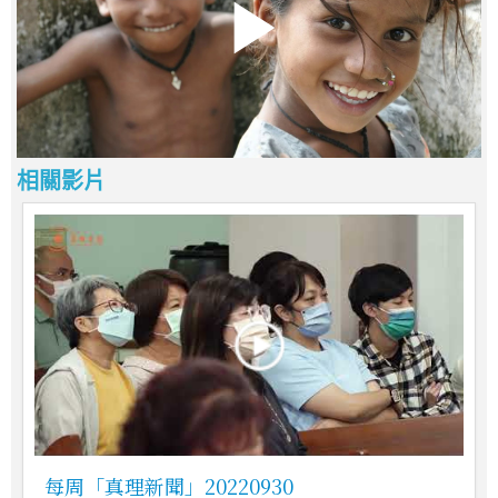
相關影片
每周「真理新聞」20220930