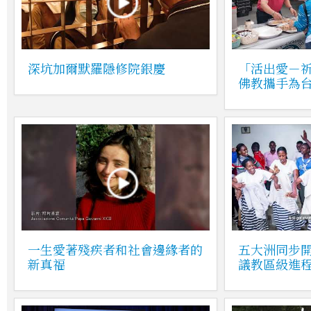
深坑加爾默羅隱修院銀慶
「活出愛－
佛教攜手為
一生愛著殘疾者和社會邊緣者的
五大洲同步
新真福
議教區級進