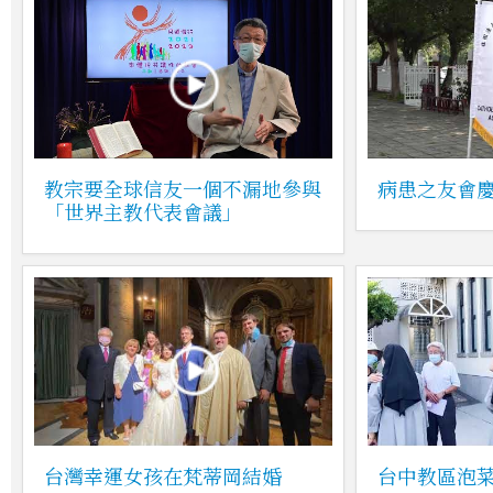
教宗要全球信友一個不漏地參與
病患之友會慶
「世界主教代表會議」
台灣幸運女孩在梵蒂岡結婚
台中教區泡