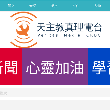
藝文
音樂
英文
家庭
人物
新聞
心靈加油
學
溫度