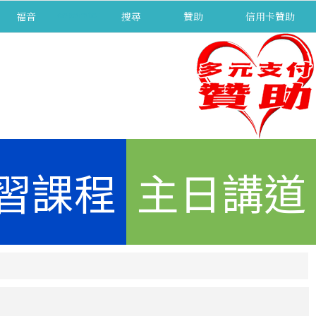
福音
separator
搜尋
贊助
信用卡贊助
習課程
主日講道