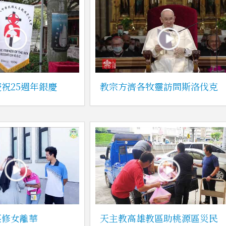
祝25週年銀慶
教宗方濟各牧靈訪問斯洛伐克
菜修女離華
天主教高雄教區助桃源區災民