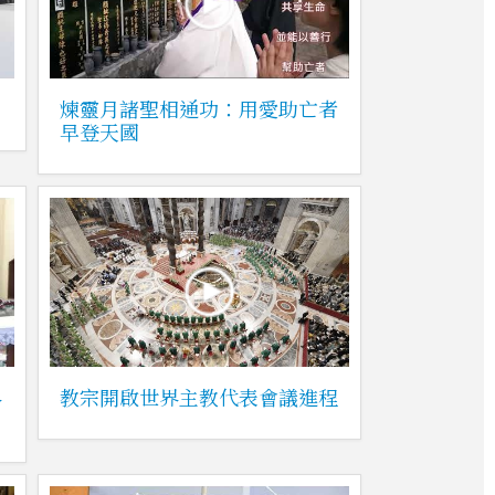
煉靈月諸聖相通功：用愛助亡者
早登天國
界
教宗開啟世界主教代表會議進程