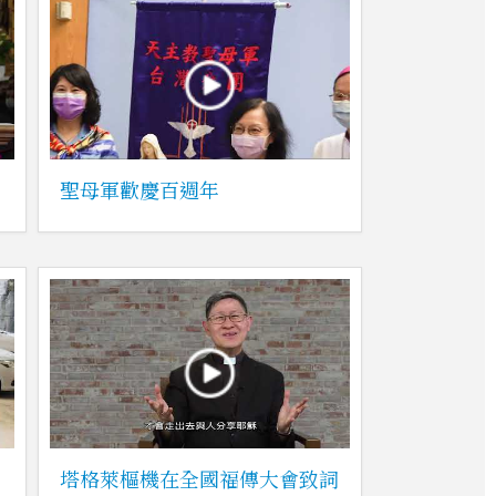
聖母軍歡慶百週年
塔格萊樞機在全國福傳大會致詞