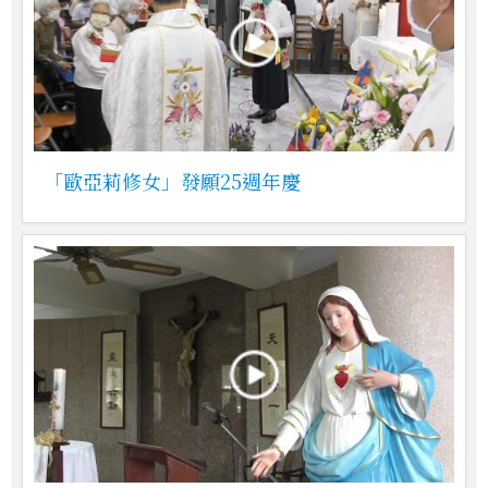
「歐亞莉修女」發願25週年慶