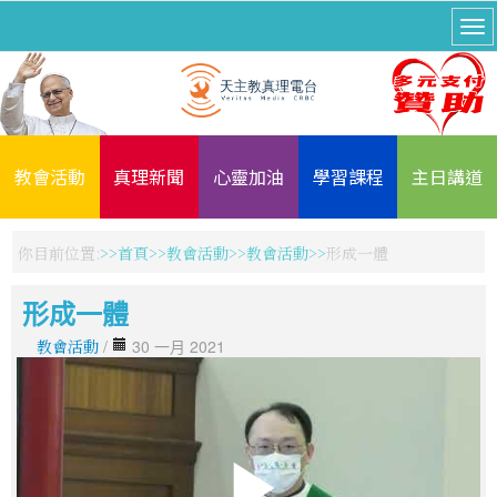
教會活動
真理新聞
心靈加油
學習課程
主日講道
你目前位置:
首頁
教會活動
教會活動
形成一體
形成一體
教會活動
/
30 一月 2021