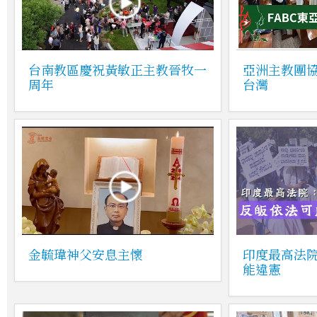
台南教區慶祝黃敏正主教晉牧一
亞洲主教團
周年
台灣
金毓瑋神父安息主懷
印度最高法
能違憲