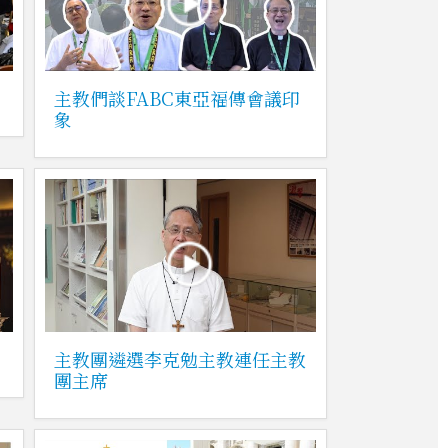
主教們談FABC東亞福傳會議印
象
主教團遴選李克勉主教連任主教
團主席