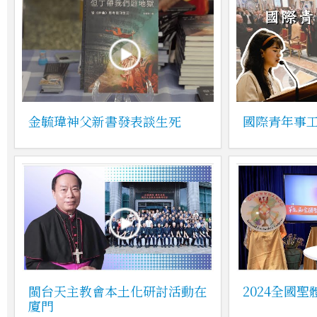
金毓瑋神父新書發表談生死
國際青年事
閩台天主教會本土化研討活動在
2024全國
廈門