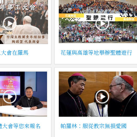
工大會在羅馬
花蓮與高雄等地舉辦聖體遊行
聖體大會等您來報名
帕羅林：服從教宗無損愛國