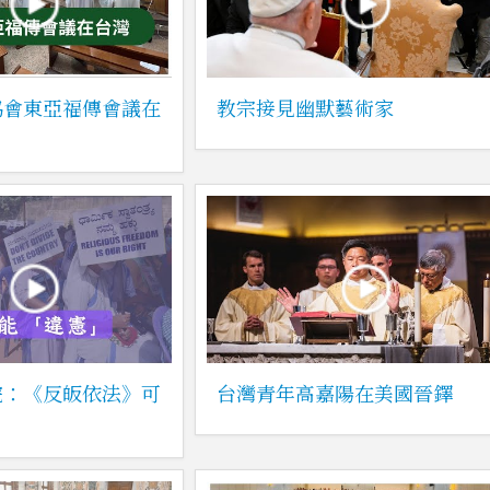
協會東亞福傳會議在
教宗接見幽默藝術家
院：《反皈依法》可
台灣青年高嘉陽在美國晉鐸