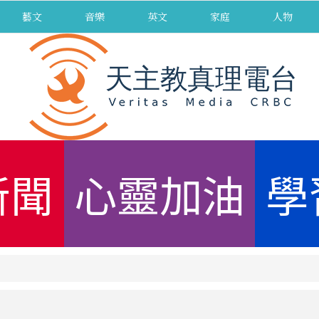
藝文
音樂
英文
家庭
人物
新聞
心靈加油
學