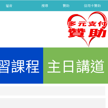
福音
separator
搜尋
贊助
信用卡贊助
習課程
主日講道