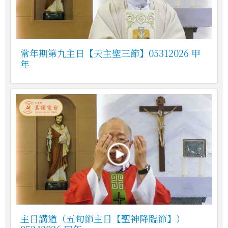
常年期第九主日【天主聖三節】05312026 甲
年
主日講道（五旬節主日【聖神降臨節】）