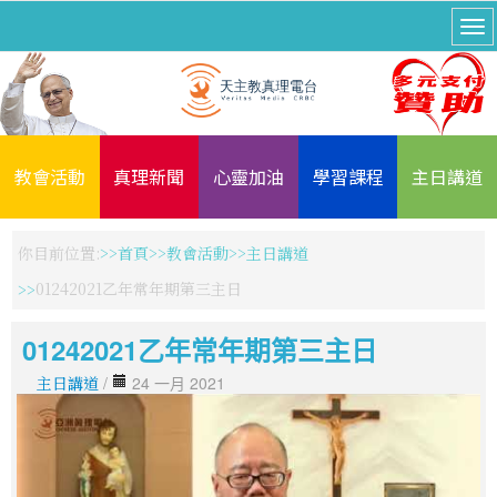
教會活動
真理新聞
心靈加油
學習課程
主日講道
你目前位置:
首頁
教會活動
主日講道
01242021乙年常年期第三主日
01242021乙年常年期第三主日
主日講道
/
24 一月 2021