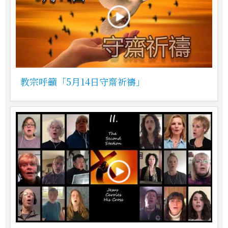
教宗呼籲「5月14日守齋祈禱」