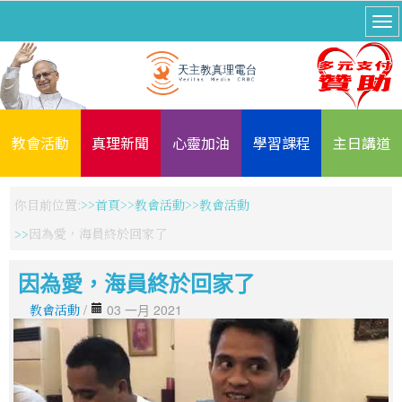
教會活動
真理新聞
心靈加油
學習課程
主日講道
你目前位置:
首頁
教會活動
教會活動
因為愛，海員終於回家了
因為愛，海員終於回家了
教會活動
/
03 一月 2021