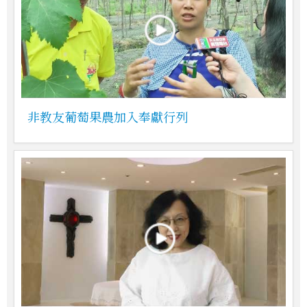
非教友葡萄果農加入奉獻行列