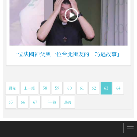
一位法國神父與一位台北街友的「巧遇故事」
最先
上一篇
58
59
60
61
62
63
64
65
66
67
下一篇
最後