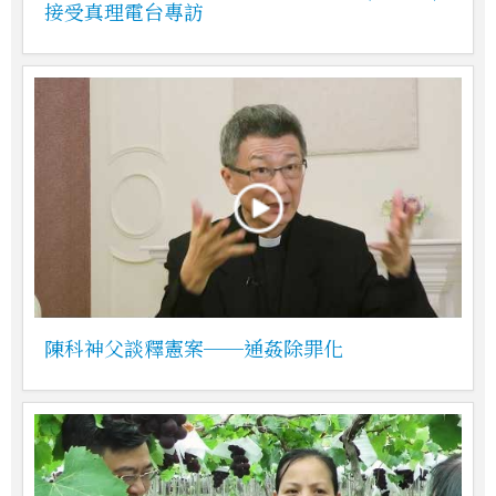
接受真理電台專訪
陳科神父談釋憲案──通姦除罪化