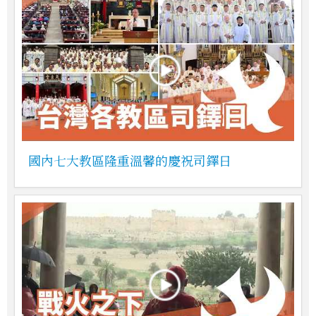
國內七大教區隆重溫馨的慶祝司鐸日