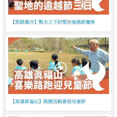
【耶路撒冷】戰火之下的聖地逾越節慶典
【高雄真福山】路跑活動喜迎兒童節