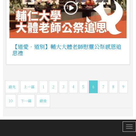
【道愛．道別】輔大大體老師慰靈公祭感恩追
思禮
最先
上一篇
1
2
3
4
5
6
7
8
9
10
下一篇
最後