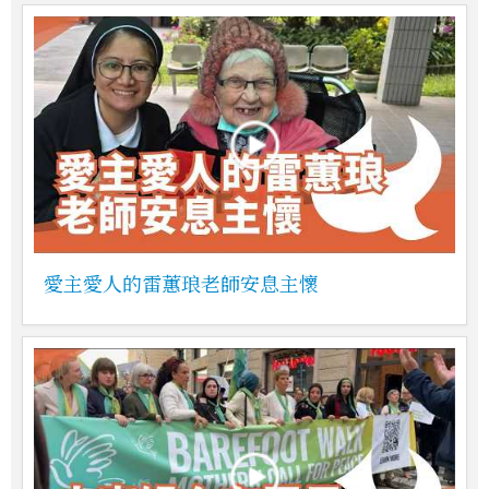
愛主愛人的雷蕙琅老師安息主懷