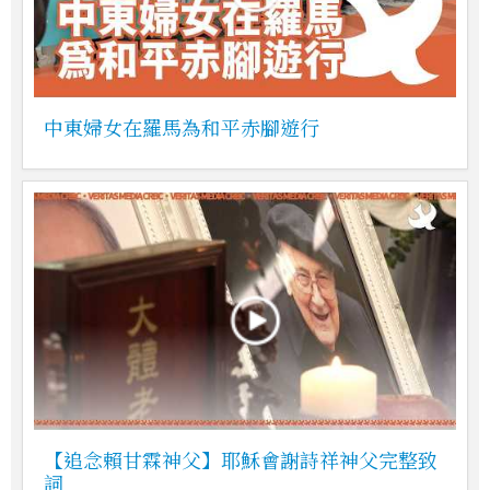
中東婦女在羅馬為和平赤腳遊行
【追念賴甘霖神父】耶穌會謝詩祥神父完整致
詞