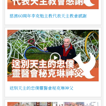
慈濟60周年李克勉主教代表天主教會感謝
送別天主的忠僕靈醫會秘克琳神父