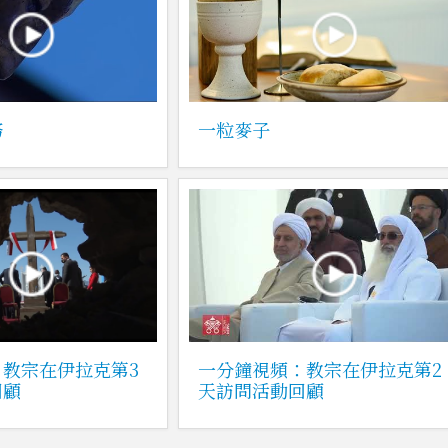
務
一粒麥子
教宗在伊拉克第3
一分鐘視頻：教宗在伊拉克第2
回顧
天訪問活動回顧