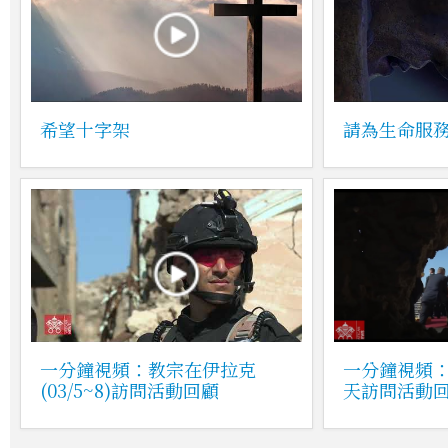
希望十字架
請為生命服
一分鐘視頻：教宗在伊拉克
一分鐘視頻：
(03/5~8)訪問活動回顧
天訪問活動