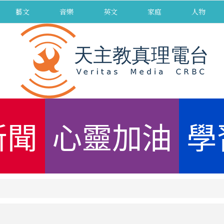
藝文
音樂
英文
家庭
人物
新聞
心靈加油
學