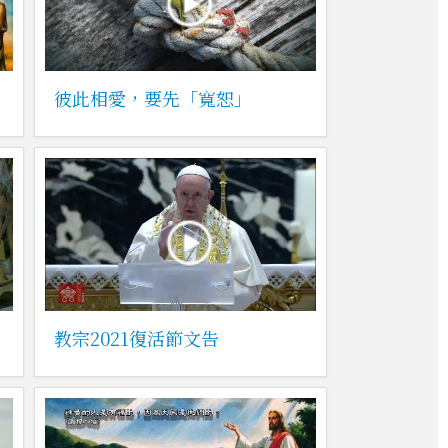
彼此相愛，要先「寬恕」
教宗2021復活節文告