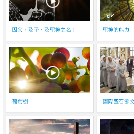
因父、及子、及聖神之名！
聖神的能力
葡萄樹
國際聖召節