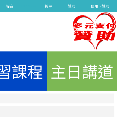
福音
separator
搜尋
贊助
信用卡贊助
習課程
主日講道