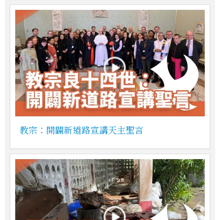
教宗：開闢新道路宣講天主聖言