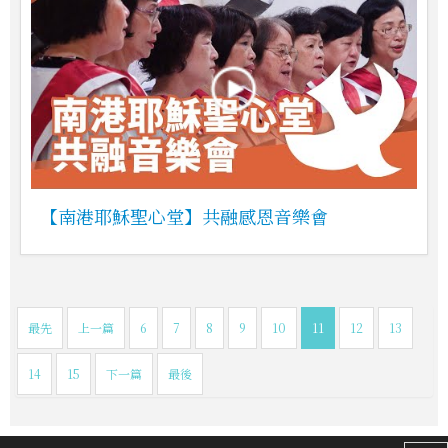
【南港耶穌聖心堂】共融感恩音樂會
最先
上一篇
6
7
8
9
10
11
12
13
14
15
下一篇
最後