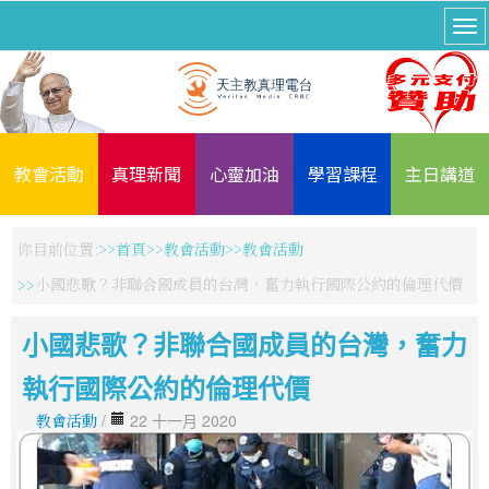
教會活動
真理新聞
心靈加油
學習課程
主日講道
你目前位置:
首頁
教會活動
教會活動
小國悲歌？非聯合國成員的台灣，奮力執行國際公約的倫理代價
小國悲歌？非聯合國成員的台灣，奮力
執行國際公約的倫理代價
教會活動
/
22 十一月 2020