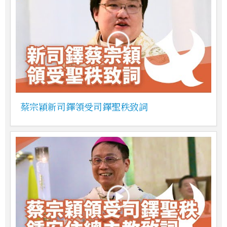
蔡宗穎新司鐸領受司鐸聖秩致詞