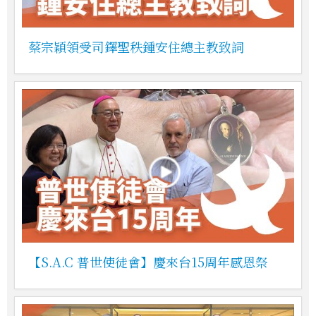
蔡宗穎領受司鐸聖秩鍾安住總主教致詞
【S.A.C 普世使徒會】慶來台15周年感恩祭