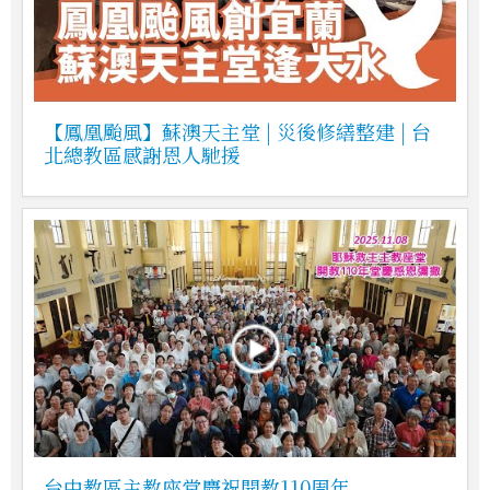
【鳳凰颱風】蘇澳天主堂 | 災後修繕整建 | 台
北總教區感謝恩人馳援
台中教區主教座堂慶祝開教110周年