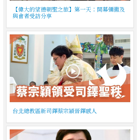
【偉大的望德朝聖之旅】第一天：開幕彌撒及
與會者受訪分享
台北總教區新司鐸蔡宗穎晉鐸感人