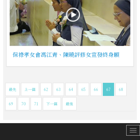
保祿孝女會馮江青、陳曉評修女宣發終身願
最先
上一篇
62
63
64
65
66
67
68
69
70
71
下一篇
最後