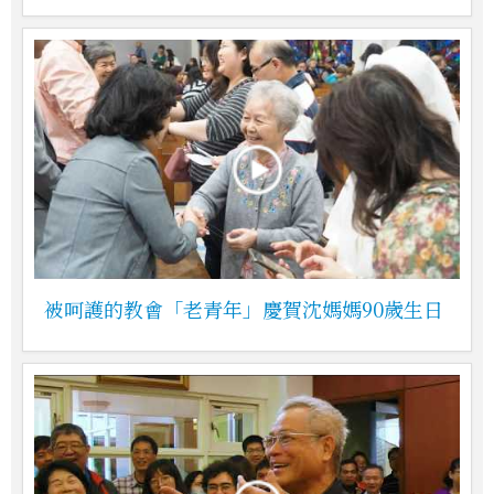
被呵護的教會「老青年」慶賀沈媽媽90歲生日