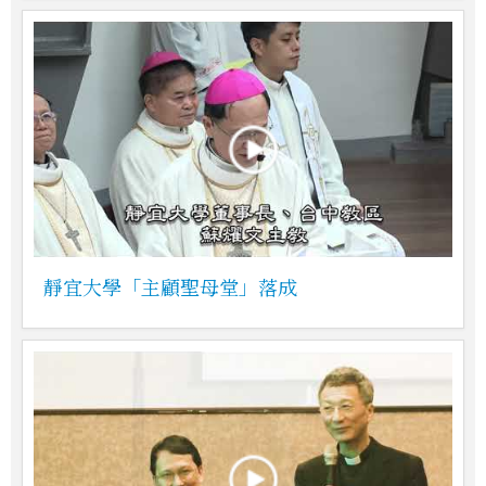
靜宜大學「主顧聖母堂」落成