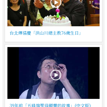
台北傳協慶「洪山川總主教76歲生日」
39年前「五峰旗聖母顯靈的故事」(中文版)