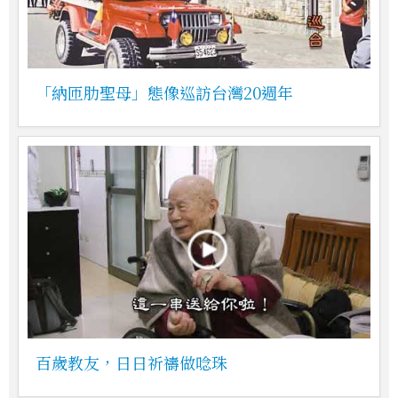
「納匝肋聖母」態像巡訪台灣20週年
百歲教友，日日祈禱做唸珠