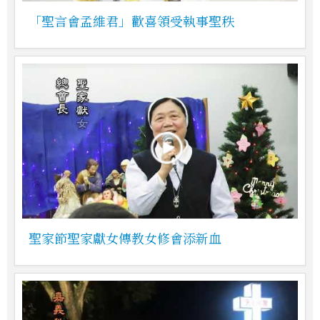
「聖言會孟維君」歡喜領受執事聖秩
聖家節聖家獻女傳教女修會添新血