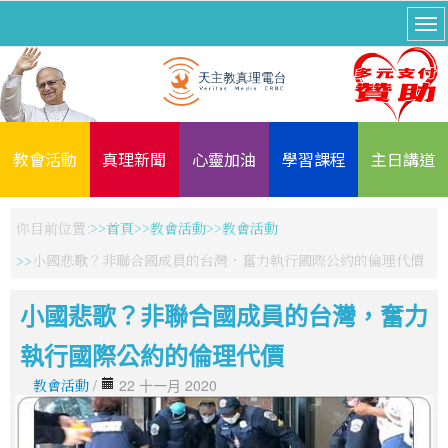
教會活動
真理新聞
心靈加油
學習課程
主日講道
你目前位置:
首頁
教會活動
教會活動
小國悲歌？非聯合國成員的台灣，奮力執行國際公約的倫理代價
小國悲歌？非聯合國成員的台灣，奮力
執行國際公約的倫理代價
教會活動
/
22 十一月 2020