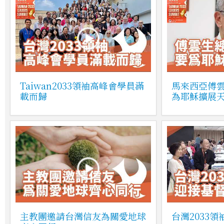
Taiwan2033領袖高峰會學員滿
馬來西亞傅
載而歸
為耶穌擴展
主教團邀請台灣信友為關愛地球
台灣2033