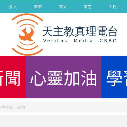
藝文
音樂
英文
家庭
人物
新聞
心靈加油
學
童傳教節」活動