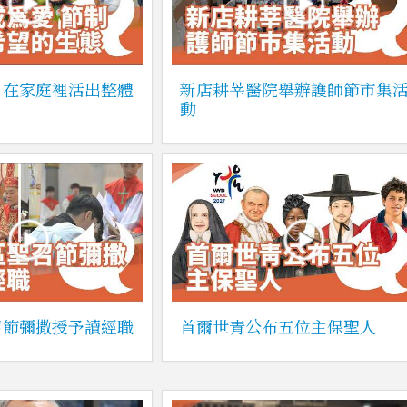
：在家庭裡活出整體
新店耕莘醫院舉辦護師節市集
動
召節彌撒授予讀經職
首爾世青公布五位主保聖人