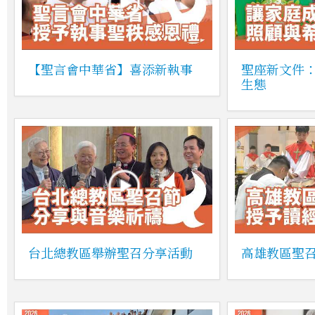
【聖言會中華省】喜添新執事
聖座新文件
生態
台北總教區舉辦聖召分享活動
高雄教區聖