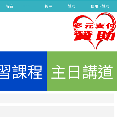
福音
separator
搜尋
贊助
信用卡贊助
習課程
主日講道