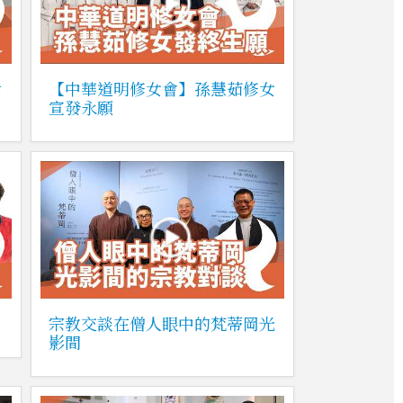
活
【中華道明修女會】孫慧茹修女
宣發永願
宗教交談在僧人眼中的梵蒂岡光
影間