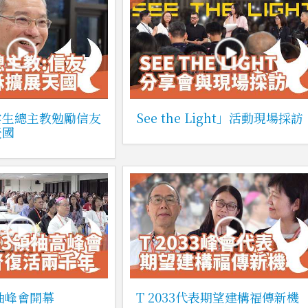
雲生總主教勉勵信友
See the Light」活動現場採訪
天國
領袖峰會開幕
T 2033代表期望建構福傳新機