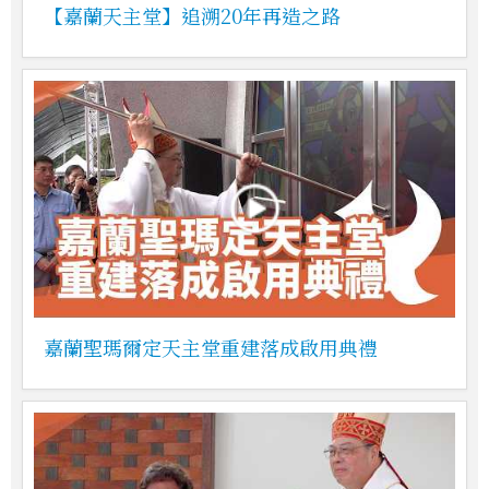
【嘉蘭天主堂】追溯20年再造之路
嘉蘭聖瑪爾定天主堂重建落成啟用典禮