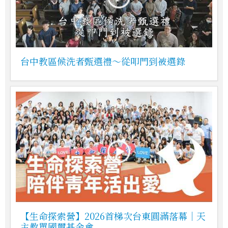
台中教區候洗者甄選禮～從叩門到被選錄
【生命探索營】2026首梯次台東圓滿落幕｜天
主教單國璽基金會