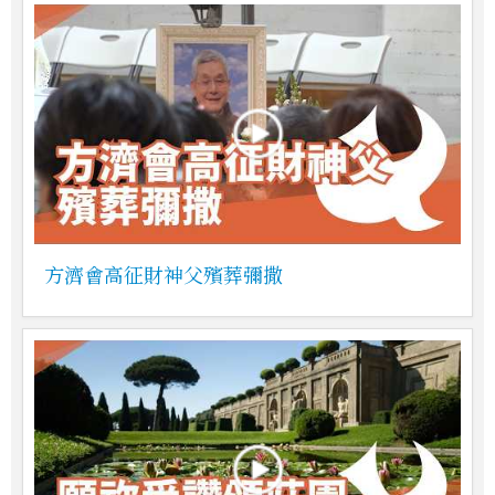
方濟會高征財神父殯葬彌撒