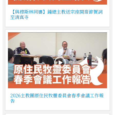
【與穆斯林同禱】鍾總主教送宗座開齋節賀詞
至清真寺
2026主教團原住民牧靈委員會春季會議工作報
告