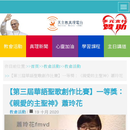
教會活動
真理新聞
心靈加油
學習課程
主日講道
你目前位置:
首頁
教會活動
教會活動
【第三屆華語聖歌創作比賽】一等獎：《親愛的主聖神》蕭玲花
【第三屆華語聖歌創作比賽】一等獎：
《親愛的主聖神》蕭玲花
教會活動
/
19 十月 2020