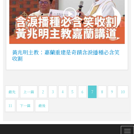
黃兆明主教：嘉蘭重建是奇蹟含淚播種必含笑
收割
最先
上一篇
2
3
4
5
6
7
8
9
10
11
下一篇
最後