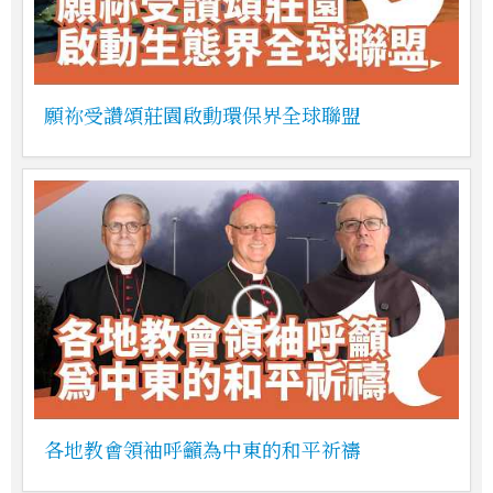
願祢受讚頌莊園啟動環保界全球聯盟
各地教會領袖呼籲為中東的和平祈禱