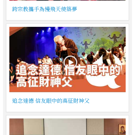
跨宗教攜手為慢飛天使築夢
追念達德 信友眼中的高征財神父